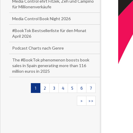
Media Control ehrt Fitzek, Zeh und Campino
für Millionenverkäufe
Media Control Book Night 2026
#BookTok Bestsellerliste für den Monat
April 2026
Podcast Charts nach Genre
The #BookTok phenomenon boosts book
sales in Spain generating more than 116
million euros in 2025
1
2
3
4
5
6
7
>
>>