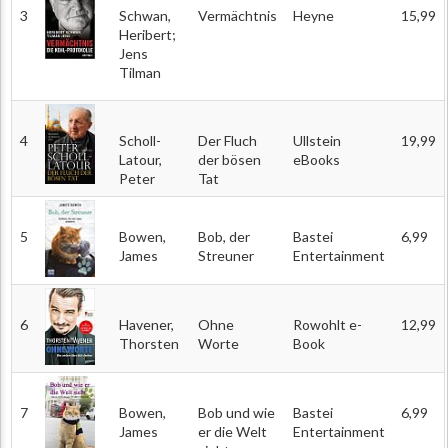
3
Schwan,
Vermächtnis
Heyne
15,99
Heribert;
Jens
Tilman
4
Scholl-
Der Fluch
Ullstein
19,99
Latour,
der bösen
eBooks
Peter
Tat
5
Bowen,
Bob, der
Bastei
6,99
James
Streuner
Entertainment
6
Havener,
Ohne
Rowohlt e-
12,99
Thorsten
Worte
Book
7
Bowen,
Bob und wie
Bastei
6,99
James
er die Welt
Entertainment