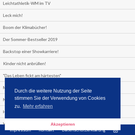
Leichtathletik-WM im TV
Leck mich!
Boom der Klimabücher!
Der Sommer-Bestseller 2019
Backstop einer Showkarriere!
Kinder nicht anbrüllen!
"Das Leben fickt am härtesten"
Media Control exklusiv:
Durch die weitere Nutzung der Seite
stimmen Sie der Verwendung von Cookies
Negativzins
zu.
Mehr erfahren
Heute ist Tag des Malbuchs
Welches Auto fahren Sie?
Akzeptieren
Impressum
Kontakt
Datenschutzerklärung