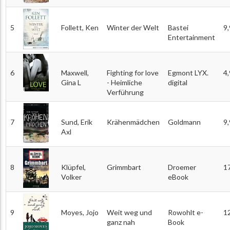
5
Follett, Ken
Winter der Welt
Bastei
9
Entertainment
6
Maxwell,
Fighting for love
Egmont LYX.
4
Gina L
- Heimliche
digital
Verführung
7
Sund, Erik
Krähenmädchen
Goldmann
9
Axl
8
Klüpfel,
Grimmbart
Droemer
1
Volker
eBook
9
Moyes, Jojo
Weit weg und
Rowohlt e-
1
ganz nah
Book