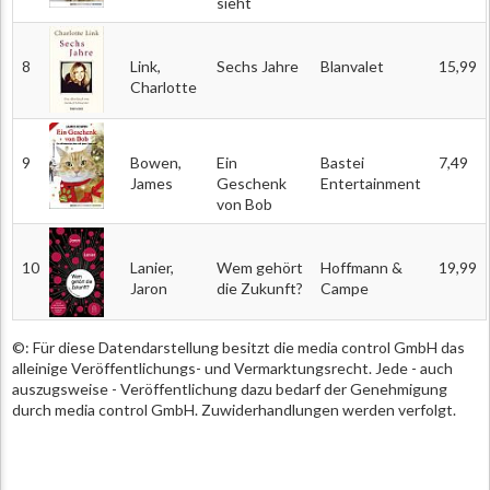
sieht
8
Link,
Sechs Jahre
Blanvalet
15,99
Charlotte
9
Bowen,
Ein
Bastei
7,49
James
Geschenk
Entertainment
von Bob
10
Lanier,
Wem gehört
Hoffmann &
19,99
Jaron
die Zukunft?
Campe
©: Für diese Datendarstellung besitzt die media control GmbH das
alleinige Veröffentlichungs- und Vermarktungsrecht. Jede - auch
auszugsweise - Veröffentlichung dazu bedarf der Genehmigung
durch media control GmbH. Zuwiderhandlungen werden verfolgt.