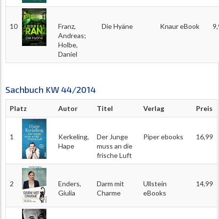
10
Franz,
Die Hyäne
Knaur eBook
9
Andreas;
Holbe,
Daniel
Sachbuch KW 44/2014
Platz
Autor
Titel
Verlag
Preis
1
Kerkeling,
Der Junge
Piper ebooks
16,99
Hape
muss an die
frische Luft
2
Enders,
Darm mit
Ullstein
14,99
Giulia
Charme
eBooks