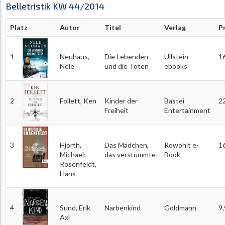
Belletristik KW 44/2014
Platz
Autor
Titel
Verlag
P
1
Neuhaus,
Die Lebenden
Ullstein
1
Nele
und die Toten
ebooks
2
Follett, Ken
Kinder der
Bastei
2
Freiheit
Entertainment
3
Hjorth,
Das Mädchen,
Rowohlt e-
1
Michael;
das verstummte
Book
Rosenfeldt,
Hans
4
Sund, Erik
Narbenkind
Goldmann
9
Axl