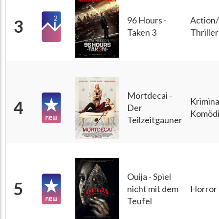
2
96 Hours -
Action/
3
Taken 3
Thriller
Mortdecai -
Krimina
4
Der
Komöd
Teilzeitgauner
Ouija - Spiel
5
nicht mit dem
Horror
Teufel