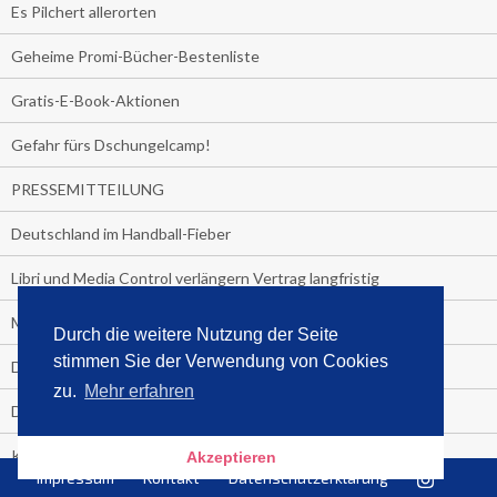
Es Pilchert allerorten
Geheime Promi-Bücher-Bestenliste
Gratis-E-Book-Aktionen
Gefahr fürs Dschungelcamp!
PRESSEMITTEILUNG
Deutschland im Handball-Fieber
Libri und Media Control verlängern Vertrag langfristig
Medienquiz:
Durch die weitere Nutzung der Seite
stimmen Sie der Verwendung von Cookies
Deutschlands Jahrescharts 2018
zu.
Mehr erfahren
Die TV-Quotenkönige 2018
KNV und Media Control verlängern vorzeitig Zusammenarbeit
Akzeptieren
Impressum
Kontakt
Datenschutzerklärung