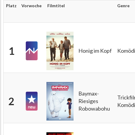
Platz
Vorwoche
Filmtitel
Genre
1
Honig im Kopf
Komöd
Baymax-
Trickfi
2
Riesiges
Komöd
Robowabohu