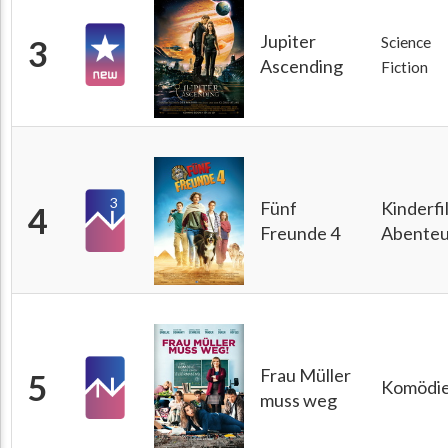
Jupiter
3
Science
Ascending
Fiction
3
Fünf
Kinderfi
4
Freunde 4
Abenteu
Frau Müller
5
Komödi
muss weg