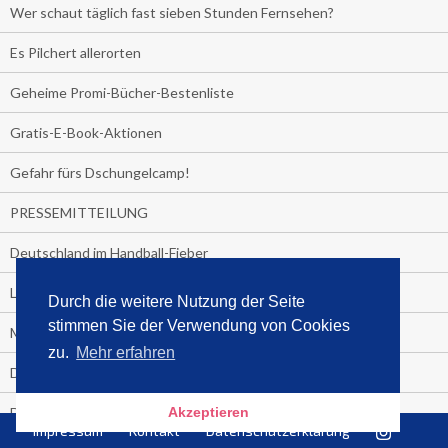
Wer schaut täglich fast sieben Stunden Fernsehen?
Es Pilchert allerorten
Geheime Promi-Bücher-Bestenliste
Gratis-E-Book-Aktionen
Gefahr fürs Dschungelcamp!
PRESSEMITTEILUNG
Deutschland im Handball-Fieber
Libri und Media Control verlängern Vertrag langfristig
Durch die weitere Nutzung der Seite
stimmen Sie der Verwendung von Cookies
Medienquiz:
zu.
Mehr erfahren
Deutschlands Jahrescharts 2018
Die TV-Quotenkönige 2018
Akzeptieren
Impressum
Kontakt
Datenschutzerklärung