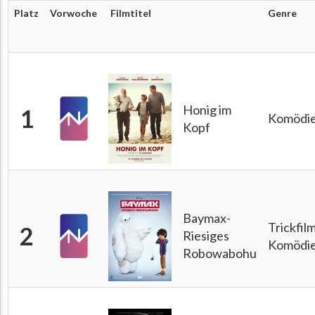
Platz
Vorwoche
Filmtitel
Genre
Honig im
1
Komödi
Kopf
Baymax-
Trickfil
2
Riesiges
Komödi
Robowabohu