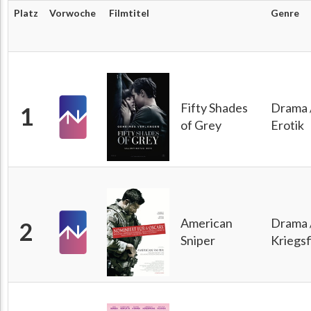
Platz
Vorwoche
Filmtitel
Genre
Fifty Shades
Drama 
1
of Grey
Erotik
American
Drama 
2
Sniper
Kriegsf