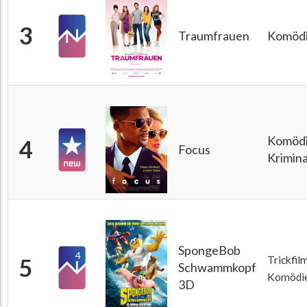
3
Traumfrauen
Komöd
Komödi
4
Focus
Krimina
SpongeBob
4
5
Trickfilm
Schwammkopf
Komödi
3D