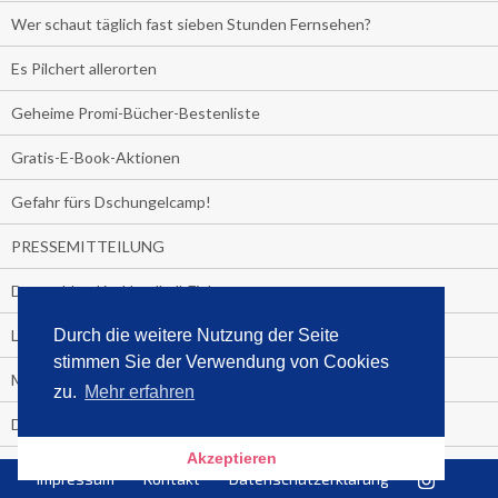
Wer schaut täglich fast sieben Stunden Fernsehen?
Es Pilchert allerorten
Geheime Promi-Bücher-Bestenliste
Gratis-E-Book-Aktionen
Gefahr fürs Dschungelcamp!
PRESSEMITTEILUNG
Deutschland im Handball-Fieber
Libri und Media Control verlängern Vertrag langfristig
Durch die weitere Nutzung der Seite
stimmen Sie der Verwendung von Cookies
Medienquiz:
zu.
Mehr erfahren
Deutschlands Jahrescharts 2018
Akzeptieren
Die TV-Quotenkönige 2018
Impressum
Kontakt
Datenschutzerklärung