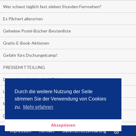
Wer schaut täglich fast sieben Stunden Fernsehen?
Es Pilchert allerorten
Geheime Promi-Bücher-Bestenliste
Gratis-E-Book-Aktionen
Gefahr fürs Dschungelcamp!
PRESSEMITTEILUNG
Deutschland im Handball-Fieber
Libri und Media Control verlängern Vertrag langfristig
Durch die weitere Nutzung der Seite
stimmen Sie der Verwendung von Cookies
Medienquiz:
zu.
Mehr erfahren
Deutschlands Jahrescharts 2018
Akzeptieren
Die TV-Quotenkönige 2018
Impressum
Kontakt
Datenschutzerklärung