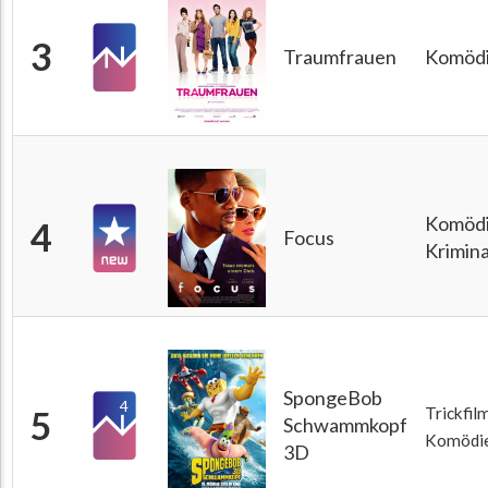
3
Traumfrauen
Komöd
Komödi
4
Focus
Krimina
SpongeBob
4
5
Trickfilm
Schwammkopf
Komödi
3D