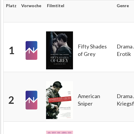
Platz
Vorwoche
Filmtitel
Genre
Fifty Shades
Drama 
1
of Grey
Erotik
American
Drama 
2
Sniper
Kriegsf