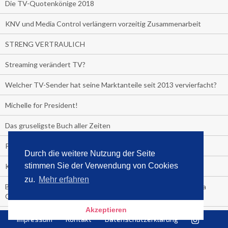
Die TV-Quotenkönige 2018
KNV und Media Control verlängern vorzeitig Zusammenarbeit
STRENG VERTRAULICH
Streaming verändert TV?
Welcher TV-Sender hat seine Marktanteile seit 2013 vervierfacht?
Michelle for President!
Das gruseligste Buch aller Zeiten
Promi-Biografien
Durch die weitere Nutzung der Seite
stimmen Sie der Verwendung von Cookies
Kerkeling erhält Spitzenfeder für meistverkauftes Buch
zu.
Mehr erfahren
Börsenverein und MVB verlängern vorzeitig Verträge mit Media
Control bis 2024
Akzeptieren
PocketBook, Ceebo und Umbreit bringen Hörbuch-Downloads in
Impressum
Kontakt
Datenschutzerklärung
die Cloud