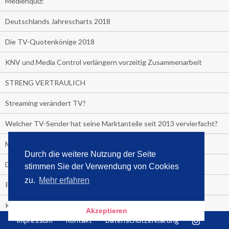
Medienquiz:
Deutschlands Jahrescharts 2018
Die TV-Quotenkönige 2018
KNV und Media Control verlängern vorzeitig Zusammenarbeit
STRENG VERTRAULICH
Streaming verändert TV?
Welcher TV-Sender hat seine Marktanteile seit 2013 vervierfacht?
Michelle for President!
Durch die weitere Nutzung der Seite
Das gruseligste Buch aller Zeiten
stimmen Sie der Verwendung von Cookies
zu.
Mehr erfahren
Promi-Biografien
Kerkeling erhält Spitzenfeder für meistverkauftes Buch
Akzeptieren
Impressum
Kontakt
Datenschutzerklärung
Börsenverein und MVB verlängern vorzeitig Verträge mit Media