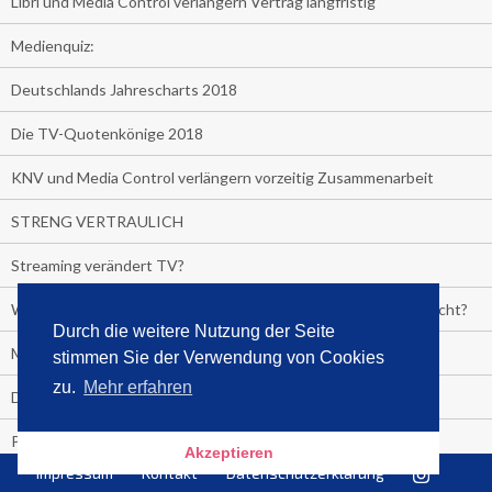
Libri und Media Control verlängern Vertrag langfristig
Medienquiz:
Deutschlands Jahrescharts 2018
Die TV-Quotenkönige 2018
KNV und Media Control verlängern vorzeitig Zusammenarbeit
STRENG VERTRAULICH
Streaming verändert TV?
Welcher TV-Sender hat seine Marktanteile seit 2013 vervierfacht?
Durch die weitere Nutzung der Seite
Michelle for President!
stimmen Sie der Verwendung von Cookies
zu.
Mehr erfahren
Das gruseligste Buch aller Zeiten
Promi-Biografien
Akzeptieren
Impressum
Kontakt
Datenschutzerklärung
Kerkeling erhält Spitzenfeder für meistverkauftes Buch