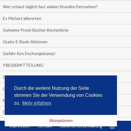
Wer schaut täglich fast sieben Stunden Fernsehen?
Es Pilchert allerorten
Geheime Promi-Bücher-Bestenliste
Gratis-E-Book-Aktionen
Gefahr fürs Dschungelcamp!
PRESSEMITTEILUNG
Deutschland im Handball-Fieber
Durch die weitere Nutzung der Seite
Libri und Media Control verlängern Vertrag langfristig
stimmen Sie der Verwendung von Cookies
Medienquiz:
zu.
Mehr erfahren
Deutschlands Jahrescharts 2018
Akzeptieren
Die TV-Quotenkönige 2018
Impressum
Kontakt
Datenschutzerklärung