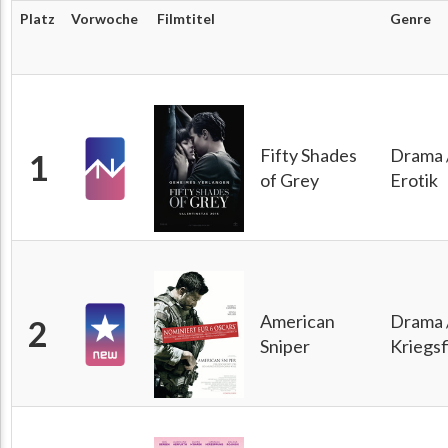
Platz
Vorwoche
Filmtitel
Genre
Fifty Shades
Drama 
1
of Grey
Erotik
American
Drama 
2
Sniper
Kriegsf