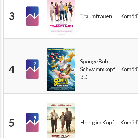
3
Traumfrauen
Komöd
SpongeBob
2
4
Schwammkopf
Komöd
3D
4
5
Honig im Kopf
Komöd