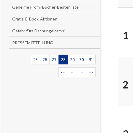
Geheime Promi-Bücher-Bestenliste
Gratis-E-Book-Aktionen
Gefahr fürs Dschungelcamp!
1
PRESSEMITTEILUNG
25
26
27
28
29
30
31
<<
<
>
>>
2