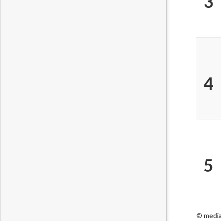
3
4
5
© media 