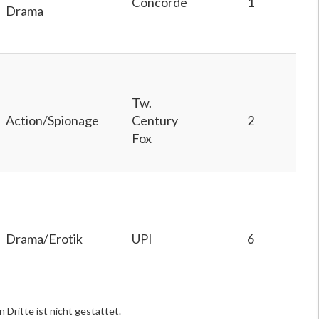
Concorde
1
Drama
Tw.
Action/Spionage
Century
2
Fox
Drama/Erotik
UPI
6
 Dritte ist nicht gestattet.