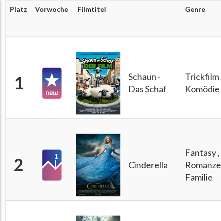
Platz
Vorwoche
Filmtitel
Genre
Schaun -
Trickfilm 
1
Das Schaf
Komödie
Fantasy ,
1
2
Cinderella
Romanze 
Familie