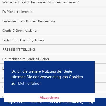
Wer schaut täglich fast sieben Stunden Fernsehen?
Es Pilchert allerorten
Geheime Promi-Bücher-Bestenliste
Gratis-E-Book-Aktionen
Gefahr fürs Dschungelcamp!
PRESSEMITTEILUNG
Deutschland im Handball-Fieber
Libri und Media Control verlängern Vertrag langfristig
Durch die weitere Nutzung der Seite
stimmen Sie der Verwendung von Cookies
Medienquiz:
zu.
Mehr erfahren
Deutschlands Jahrescharts 2018
Die TV-Quotenkönige 2018
Akzeptieren
Impressum
Kontakt
Datenschutzerklärung