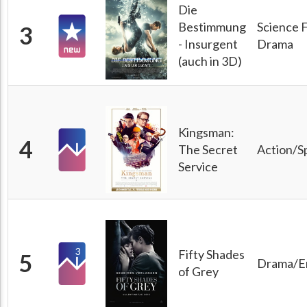
Die
Bestimmung
Science F
3
- Insurgent
Drama
(auch in 3D)
Kingsman:
4
The Secret
Action/S
Service
3
Fifty Shades
5
Drama/Er
of Grey