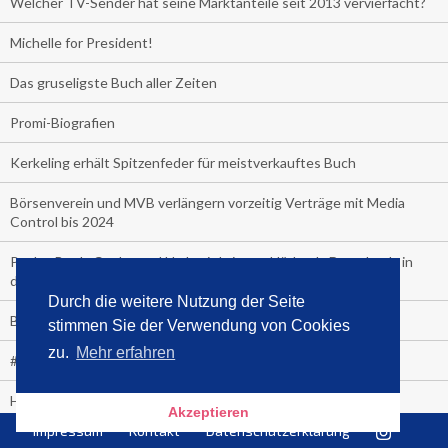
Welcher TV-Sender hat seine Marktanteile seit 2013 vervierfacht?
Michelle for President!
Das gruseligste Buch aller Zeiten
Promi-Biografien
Kerkeling erhält Spitzenfeder für meistverkauftes Buch
Börsenverein und MVB verlängern vorzeitig Verträge mit Media
Control bis 2024
PocketBook, Ceebo und Umbreit bringen Hörbuch-Downloads in
die Cloud
Durch die weitere Nutzung der Seite
Bella Bella
stimmen Sie der Verwendung von Cookies
zu.
Mehr erfahren
#1-Bestseller: "Das ist Alpha!" von Kollegah
Hammer! "Fear: Trump in the White House" (auf Englisch) von
Akzeptieren
Watergate-Urgestein
Impressum
Kontakt
Datenschutzerklärung