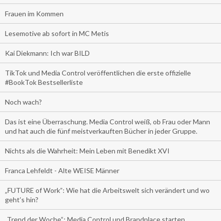
Frauen im Kommen
Lesemotive ab sofort in MC Metis
Kai Diekmann: Ich war BILD
TikTok und Media Control veröffentlichen die erste offizielle
#BookTok Bestsellerliste
Noch wach?
Das ist eine Überraschung. Media Control weiß, ob Frau oder Mann
und hat auch die fünf meistverkauften Bücher in jeder Gruppe.
Nichts als die Wahrheit: Mein Leben mit Benedikt XVI
Franca Lehfeldt - Alte WEISE Männer
„FUTURE of Work”: Wie hat die Arbeitswelt sich verändert und wo
geht’s hin?
„Trend der Woche“: Media Control und Brandplace starten