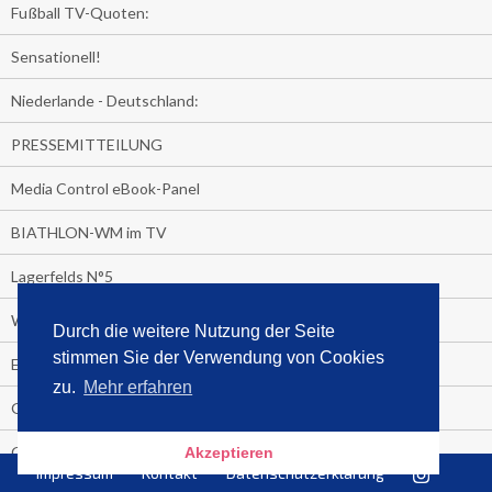
Fußball TV-Quoten:
Sensationell!
Niederlande - Deutschland:
PRESSEMITTEILUNG
Media Control eBook-Panel
BIATHLON-WM im TV
Lagerfelds N°5
Wer schaut täglich fast sieben Stunden Fernsehen?
Durch die weitere Nutzung der Seite
stimmen Sie der Verwendung von Cookies
Es Pilchert allerorten
zu.
Mehr erfahren
Geheime Promi-Bücher-Bestenliste
Gratis-E-Book-Aktionen
Akzeptieren
Impressum
Kontakt
Datenschutzerklärung