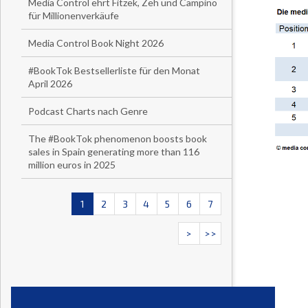
Media Control ehrt Fitzek, Zeh und Campino
für Millionenverkäufe
Media Control Book Night 2026
#BookTok Bestsellerliste für den Monat
April 2026
Podcast Charts nach Genre
The #BookTok phenomenon boosts book
sales in Spain generating more than 116
million euros in 2025
1
2
3
4
5
6
7
>
>>