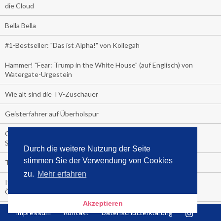
die Cloud
Bella Bella
#1-Bestseller: "Das ist Alpha!" von Kollegah
Hammer! "Fear: Trump in the White House" (auf Englisch) von
Watergate-Urgestein
Wie alt sind die TV-Zuschauer
Geisterfahrer auf Überholspur
Gegen Einsamkeit: Single-Haushalte schauen täglich fast 6
Stunden TV
Durch die weitere Nutzung der Seite
stimmen Sie der Verwendung von Cookies
TV-Quote:
zu.
Mehr erfahren
Italienisches Kochbuch schießt auf Nummer 1 in Deutschland,
Österreich und Schweiz
Akzeptieren
Blick in die Garage der TV-Dauerglotzer
Impressum
Kontakt
Datenschutzerklärung