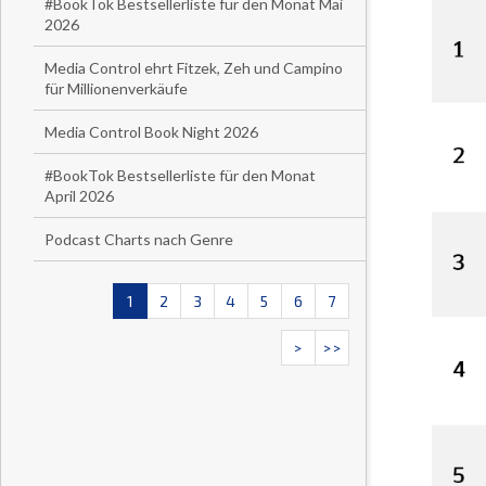
#BookTok Bestsellerliste für den Monat Mai
2026
Media Control ehrt Fitzek, Zeh und Campino
für Millionenverkäufe
Media Control Book Night 2026
#BookTok Bestsellerliste für den Monat
April 2026
Podcast Charts nach Genre
1
2
3
4
5
6
7
>
>>