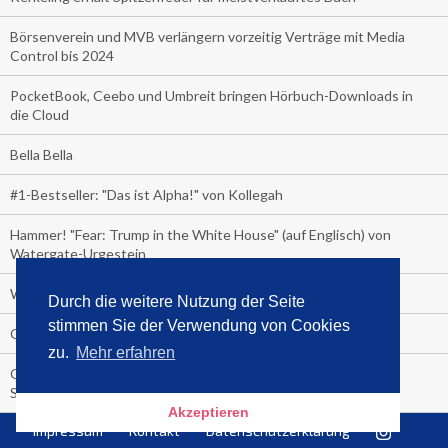
Börsenverein und MVB verlängern vorzeitig Verträge mit Media
Control bis 2024
PocketBook, Ceebo und Umbreit bringen Hörbuch-Downloads in
die Cloud
Bella Bella
#1-Bestseller: "Das ist Alpha!" von Kollegah
Hammer! "Fear: Trump in the White House" (auf Englisch) von
Watergate-Urgestein
Wie alt sind die TV-Zuschauer
Durch die weitere Nutzung der Seite
stimmen Sie der Verwendung von Cookies
Geisterfahrer auf Überholspur
zu.
Mehr erfahren
Gegen Einsamkeit: Single-Haushalte schauen täglich fast 6
Stunden TV
Akzeptieren
Impressum
Kontakt
Datenschutzerklärung
TV-Quote: