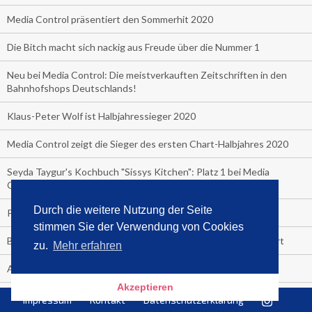
Media Control präsentiert den Sommerhit 2020
Die Bitch macht sich nackig aus Freude über die Nummer 1
Neu bei Media Control: Die meistverkauften Zeitschriften in den
Bahnhofshops Deutschlands!
Klaus-Peter Wolf ist Halbjahressieger 2020
Media Control zeigt die Sieger des ersten Chart-Halbjahres 2020
Seyda Taygur's Kochbuch "Sissys Kitchen": Platz 1 bei Media
Control
Durch die weitere Nutzung der Seite
Promibuecher, die gehen und die stehen.
stimmen Sie der Verwendung von Cookies
BookBeat und Media Control starten Hörbuch-Streaming-Chart
zu.
Mehr erfahren
Angela Merkel ist Hitlers Tochter
Akzeptieren
Wenn am Ende des Geldes noch zu viel Leben übrig ist
Impressum
Kontakt
Datenschutzerklärung