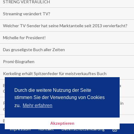
STRENG VERTRAULICH
Streaming verändert TV?
Welcher TV-Sender hat seine Marktanteile seit 2013 vervierfacht?
Michelle for President!
Das gruseligste Buch aller Zeiten
Promi-Biografien
Kerkeling erhält Spitzenfeder für meistverkauftes Buch
Börsenverein und MVB verlängern vorzeitig Verträge mit Media
Durch die weitere Nutzung der Seite
Control bis 2024
stimmen Sie der Verwendung von Cookies
PocketBook, Ceebo und Umbreit bringen Hörbuch-Downloads in
zu.
Mehr erfahren
die Cloud
Bella Bella
Akzeptieren
Impressum
Kontakt
Datenschutzerklärung
#1-Bestseller: "Das ist Alpha!" von Kollegah