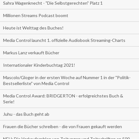
Sahra Wagenknecht - "Die Selbstgerechten" Platz 1
Millionen Streams Podcast boomt
Heute ist Welttag des Buches!
Media Control launcht 1. offizielle Audiobook Streaming-Charts
Markus Lanz verkauft Bücher
Internationaler Kinderbuchtag 2021!
Mascolo/Gloger in der ersten Woche auf Nummer 1 in der "Politik-
Bestsellerliste" von Media Control
Media Control Award: BRIDGERTON - erfolgreichstes Buch &
Serie!
Juhu - das Buch geht ab
Frauen die Bücher schreiben - die von Frauen gekauft werden
NEU: Die Verkaufszahlen von Zeitungen und Zeitschriften an 500