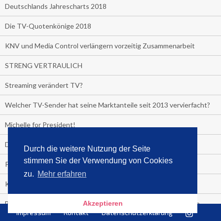
Deutschlands Jahrescharts 2018
Die TV-Quotenkönige 2018
KNV und Media Control verlängern vorzeitig Zusammenarbeit
STRENG VERTRAULICH
Streaming verändert TV?
Welcher TV-Sender hat seine Marktanteile seit 2013 vervierfacht?
Michelle for President!
Das gruseligste Buch aller Zeiten
Durch die weitere Nutzung der Seite
stimmen Sie der Verwendung von Cookies
Promi-Biografien
zu.
Mehr erfahren
Kerkeling erhält Spitzenfeder für meistverkauftes Buch
Akzeptieren
Börsenverein und MVB verlängern vorzeitig Verträge mit Media
Impressum
Kontakt
Datenschutzerklärung
Control bis 2024