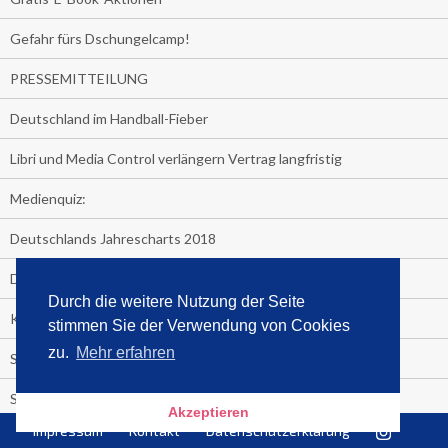
Gefahr fürs Dschungelcamp!
PRESSEMITTEILUNG
Deutschland im Handball-Fieber
Libri und Media Control verlängern Vertrag langfristig
Medienquiz:
Deutschlands Jahrescharts 2018
Die TV-Quotenkönige 2018
Durch die weitere Nutzung der Seite
KNV und Media Control verlängern vorzeitig Zusammenarbeit
stimmen Sie der Verwendung von Cookies
zu.
Mehr erfahren
STRENG VERTRAULICH
Streaming verändert TV?
Akzeptieren
Impressum
Kontakt
Datenschutzerklärung
Welcher TV-Sender hat seine Marktanteile seit 2013 vervierfacht?