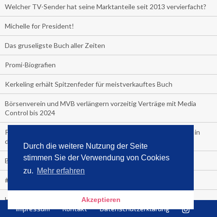
Welcher TV-Sender hat seine Marktanteile seit 2013 vervierfacht?
Michelle for President!
Das gruseligste Buch aller Zeiten
Promi-Biografien
Kerkeling erhält Spitzenfeder für meistverkauftes Buch
Börsenverein und MVB verlängern vorzeitig Verträge mit Media
Control bis 2024
PocketBook, Ceebo und Umbreit bringen Hörbuch-Downloads in
die Cloud
Durch die weitere Nutzung der Seite
stimmen Sie der Verwendung von Cookies
Bella Bella
zu.
Mehr erfahren
#1-Bestseller: "Das ist Alpha!" von Kollegah
Hammer! "Fear: Trump in the White House" (auf Englisch) von
Akzeptieren
Watergate-Urgestein
Impressum
Kontakt
Datenschutzerklärung