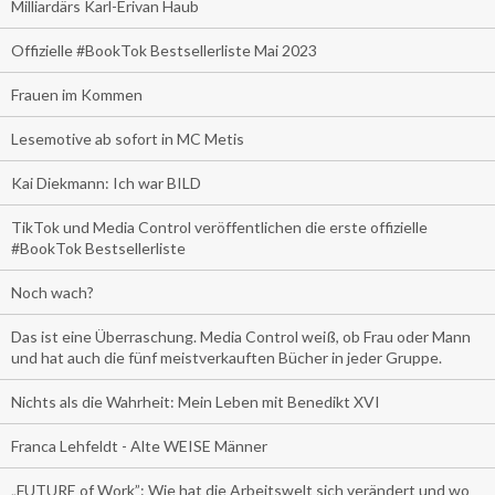
Milliardärs Karl-Erivan Haub
Offizielle #BookTok Bestsellerliste Mai 2023
Frauen im Kommen
Lesemotive ab sofort in MC Metis
Kai Diekmann: Ich war BILD
TikTok und Media Control veröffentlichen die erste offizielle
#BookTok Bestsellerliste
Noch wach?
Das ist eine Überraschung. Media Control weiß, ob Frau oder Mann
und hat auch die fünf meistverkauften Bücher in jeder Gruppe.
Nichts als die Wahrheit: Mein Leben mit Benedikt XVI
Franca Lehfeldt - Alte WEISE Männer
„FUTURE of Work”: Wie hat die Arbeitswelt sich verändert und wo