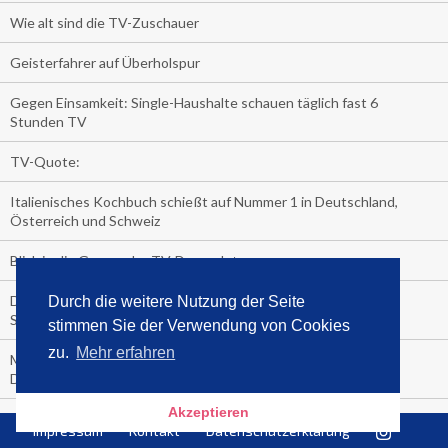
Wie alt sind die TV-Zuschauer
Geisterfahrer auf Überholspur
Gegen Einsamkeit: Single-Haushalte schauen täglich fast 6
Stunden TV
TV-Quote:
Italienisches Kochbuch schießt auf Nummer 1 in Deutschland,
Österreich und Schweiz
Blick in die Garage der TV-Dauerglotzer
Die Deutschen investieren, während die Österreicher und
Durch die weitere Nutzung der Seite
Schweizer noch nachdenken, wie sie reich werden.
stimmen Sie der Verwendung von Cookies
zu.
Mehr erfahren
Meistverkaufte Blu-ray im zweiten Quartal – Doppelspitze für
Disney
Akzeptieren
media control-Bestseller erstes Halbjahr 2018
Impressum
Kontakt
Datenschutzerklärung