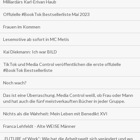
Milliardärs Karl-Erivan Haub
Offizielle #BookTok Bestsellerliste Mai 2023
Frauen im Kommen
Lesemotive ab sofort in MC Metis
Kai Diekmann: Ich war BILD
TikTok und Media Control veröffentlichen die erste offizielle
#BookTok Bestsellerliste
Noch wach?
Das ist eine Überraschung. Media Control weiß, ob Frau oder Mann
und hat auch die fünf meistverkauften Bücher in jeder Gruppe.
Nichts als die Wahrheit: Mein Leben mit Benedikt XVI
Franca Lehfeldt - Alte WEISE Männer
„FUTURE of Work”: Wie hat die Arbeitswelt sich verändert und wo