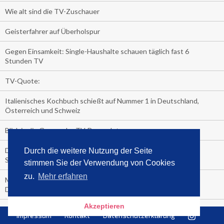
Wie alt sind die TV-Zuschauer
Geisterfahrer auf Überholspur
Gegen Einsamkeit: Single-Haushalte schauen täglich fast 6
Stunden TV
TV-Quote:
Italienisches Kochbuch schießt auf Nummer 1 in Deutschland,
Österreich und Schweiz
Blick in die Garage der TV-Dauerglotzer
Die Deutschen investieren, während die Österreicher und
Durch die weitere Nutzung der Seite
Schweizer noch nachdenken, wie sie reich werden.
stimmen Sie der Verwendung von Cookies
zu.
Mehr erfahren
Meistverkaufte Blu-ray im zweiten Quartal – Doppelspitze für
Disney
Akzeptieren
media control-Bestseller erstes Halbjahr 2018
Impressum
Kontakt
Datenschutzerklärung