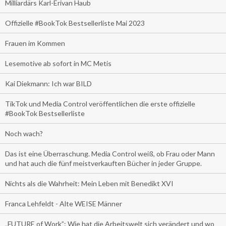
Milliardärs Karl-Erivan Haub
Offizielle #BookTok Bestsellerliste Mai 2023
Frauen im Kommen
Lesemotive ab sofort in MC Metis
Kai Diekmann: Ich war BILD
TikTok und Media Control veröffentlichen die erste offizielle
#BookTok Bestsellerliste
Noch wach?
Das ist eine Überraschung. Media Control weiß, ob Frau oder Mann
und hat auch die fünf meistverkauften Bücher in jeder Gruppe.
Nichts als die Wahrheit: Mein Leben mit Benedikt XVI
Franca Lehfeldt - Alte WEISE Männer
„FUTURE of Work”: Wie hat die Arbeitswelt sich verändert und wo