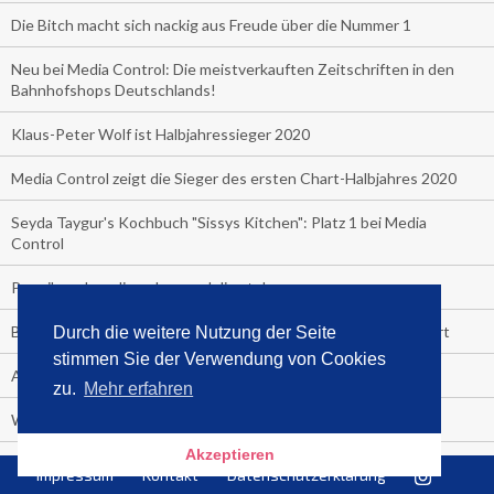
Die Bitch macht sich nackig aus Freude über die Nummer 1
Neu bei Media Control: Die meistverkauften Zeitschriften in den
Bahnhofshops Deutschlands!
Klaus-Peter Wolf ist Halbjahressieger 2020
Media Control zeigt die Sieger des ersten Chart-Halbjahres 2020
Seyda Taygur's Kochbuch "Sissys Kitchen": Platz 1 bei Media
Control
Promibuecher, die gehen und die stehen.
BookBeat und Media Control starten Hörbuch-Streaming-Chart
Durch die weitere Nutzung der Seite
stimmen Sie der Verwendung von Cookies
Angela Merkel ist Hitlers Tochter
zu.
Mehr erfahren
Wenn am Ende des Geldes noch zu viel Leben übrig ist
Akzeptieren
Boom Autokino: mehr als 100.000 Besucher letztes Wochenende
Impressum
Kontakt
Datenschutzerklärung