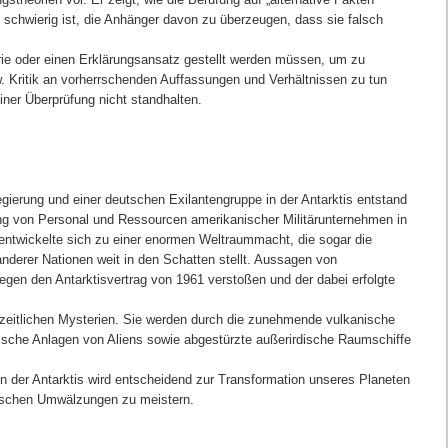
 schwierig ist, die Anhänger davon zu überzeugen, dass sie falsch
orie oder einen Erklärungsansatz gestellt werden müssen, um zu
w. Kritik an vorherrschenden Auffassungen und Verhältnissen zu tun
einer Überprüfung nicht standhalten.
ierung und einer deutschen Exilantengruppe in der Antarktis entstand
g von Personal und Ressourcen amerikanischer Militärunternehmen in
 entwickelte sich zu einer enormen Weltraummacht, die sogar die
derer Nationen weit in den Schatten stellt. Aussagen von
egen den Antarktisvertrag von 1961 verstoßen und der dabei erfolgte
urzeitlichen Mysterien. Sie werden durch die zunehmende vulkanische
orische Anlagen von Aliens sowie abgestürzte außerirdische Raumschiffe
in der Antarktis wird entscheidend zur Transformation unseres Planeten
gischen Umwälzungen zu meistern.