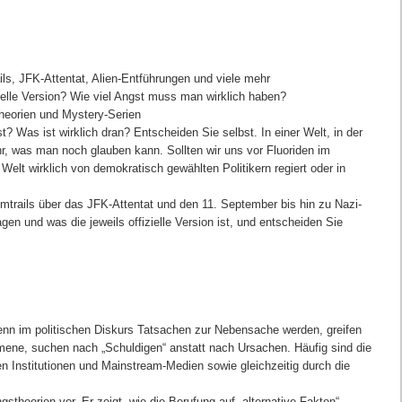
ils, JFK-Attentat, Alien-Entführungen und viele mehr
ielle Version? Wie viel Angst muss man wirklich haben?
heorien und Mystery-Serien
 Was ist wirklich dran? Entscheiden Sie selbst. In einer Welt, in der
r, was man noch glauben kann. Sollten wir uns vor Fluoriden im
Welt wirklich von demokratisch gewählten Politikern regiert oder in
mtrails über das JFK-Attentat und den 11. September bis hin zu Nazi-
en und was die jeweils offizielle Version ist, und entscheiden Sie
enn im politischen Diskurs Tatsachen zur Nebensache werden, greifen
mene, suchen nach „Schuldigen“ anstatt nach Ursachen. Häufig sind die
n Institutionen und Mainstream-Medien sowie gleichzeitig durch die
gstheorien vor. Er zeigt, wie die Berufung auf „alternative Fakten“