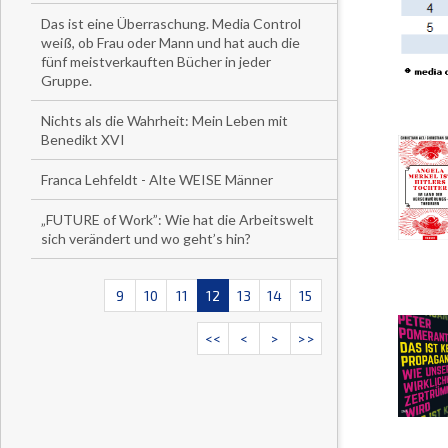
Das ist eine Überraschung. Media Control
weiß, ob Frau oder Mann und hat auch die
fünf meistverkauften Bücher in jeder
Gruppe.
Nichts als die Wahrheit: Mein Leben mit
Benedikt XVI
Franca Lehfeldt - Alte WEISE Männer
„FUTURE of Work”: Wie hat die Arbeitswelt
sich verändert und wo geht’s hin?
9
10
11
12
13
14
15
<<
<
>
>>