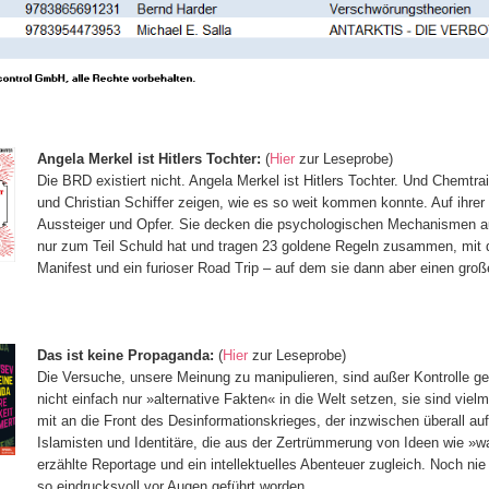
A
n
g
ela
Merkel ist Hitlers Tochter:
(
Hier
zur Leseprobe)
Die B
RD exi
sti
ert nicht. Angela Merkel ist Hitlers Tochter. Und Chemtrai
und Christian Schiffer zeigen, wie es so weit kommen konnte. Auf ihrer
Aussteiger und Opfer. Sie decken die psychologischen Mechanismen au
nur zum Teil Schuld hat und tragen 23 goldene Regeln zusammen, mit d
Manifest und ein furioser Road Trip – auf dem sie dann aber einen gro
D
as ist keine Propaganda:
(
Hier
zur Leseprobe)
Die Versuche, unsere Meinung zu manipulieren, sind außer Kontrolle gera
nicht einfach nur »alternative Fakten« in die Welt setzen, sie sind vi
mit an die Front des Desinformationskrieges, der inzwischen überall auf 
Islamisten und Identitäre, die aus der Zertrümmerung von Ideen wie »wa
erzählte Reportage und ein intellektuelles Abenteuer zugleich. Noch nie
so eindrucksvoll vor Augen geführt worden.