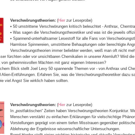
Verschwörungstheorien:
(
Hier
zur Leseprobe)
• 50 umstrittene Verschwörungen kritisch beleuchtet - Anthrax, Chemtra
• Was sagen die Verschwörungstheoretiker und was ist die jeweils offiz
• Spannend-unterhaltsamer Lesestoff für alle Fans von Verschwörungst
Harmlose Spinnereien, umstrittene Behauptungen oder berechtigte Angst?
Verschwörungstheorien immer beliebter werden, weiß man oft nicht meh
ser fürchten oder vor unsichtbaren Chemikalien in unserer Atemluft? Wird die 
 von geheimnisvollen Mächten mit ganz eigenen Interessen?
ischem Blick stellt Joel Levy 50 spannende Themen vor - von Anthrax und Che
 Alien-Entführungen. Erfahren Sie, was die Verschwörungstheoretiker dazu sag
ie viel Angst Sie wirklich haben sollten.
Verschwörungstheorien:
(
Hier
zur Leseprobe)
In „postfaktischen“ Zeiten haben Verschwörungstheorien Konjunktur. W
Menschen verstärkt zu einfachen Erklärungen für vielschichtige Phäno
Vorstellungen geprägt von einem tiefen Misstrauen gegenüber politische
Ablehnung der Ergebnisse wissenschaftlicher Untersuchungen.
Bernd Harder stellt einige wichtige historische und aktuelle Verschwörun