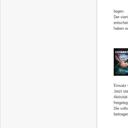
liegen.
Der vier
entschei
haben od
Einsatz 
Jetzt st
Aktivitä
freigele
Die voll
beitrage