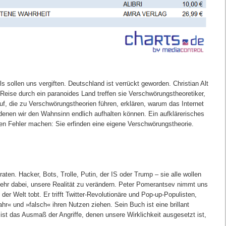
ls sollen uns vergiften. Deutschland ist verrückt geworden. Christian Alt
 Reise durch ein paranoides Land treffen sie Verschwörungstheoretiker,
f, die zu Ver
schwöru
ngstheorien führen, erklären, warum das Internet
enen wir den Wahnsinn endlich aufhalten können. Ein aufklärerisches
ßen Fehler machen: Sie erfinden eine eigene Verschwörungstheorie.
ten. Hacker, Bots, Trolle, Putin, der IS oder Trump – sie alle wollen
elmehr dabei, unsere Realität zu verändern. Peter Pomerantsev nimmt uns
der Welt tobt. Er trifft Twitter-Revolutionäre und Pop-up-Populisten,
hr« und »falsch« ihren Nutzen ziehen. Sein Buch ist eine brillant
 ist das Ausmaß der Angriffe, denen unsere Wirklichkeit ausgesetzt ist,