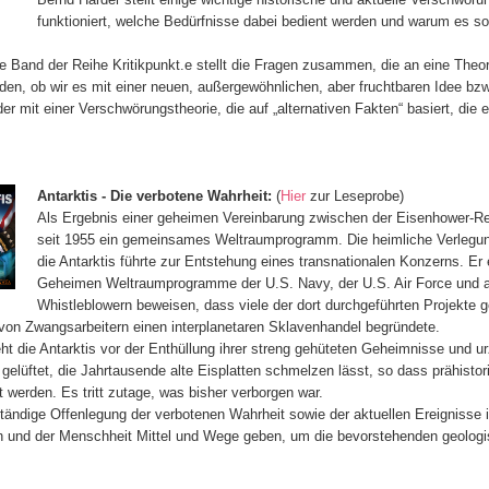
funktioniert, welche Bedürfnisse dabei bedient werden und warum es so
te Band der Reihe Kritikpunkt.e stellt die Fragen zusammen, die an eine The
den, ob wir es mit einer neuen, außergewöhnlichen, aber fruchtbaren Idee bz
er mit einer Verschwörungstheorie, die auf „alternativen Fakten“ basiert, die 
Antarktis - Die verbotene Wahrheit:
(
Hier
zur Leseprobe)
Als Ergebnis einer geheimen Vereinbarung zwischen der Eisenhower-Reg
seit 1955 ein gemeinsames Weltraumprogramm. Die heimliche Verlegun
die Antarktis führte zur Entstehung eines transnationalen Konzerns. Er
Geheimen Weltraumprogramme der U.S. Navy, der U.S. Air Force und an
Whistleblowern beweisen, dass viele der dort durchgeführten Projekte g
von Zwangsarbeitern einen interplanetaren Sklavenhandel begründete.
eht die Antarktis vor der Enthüllung ihrer streng gehüteten Geheimnisse und 
t gelüftet, die Jahrtausende alte Eisplatten schmelzen lässt, so dass prähist
gt werden. Es tritt zutage, was bisher verborgen war.
ständige Offenlegung der verbotenen Wahrheit sowie der aktuellen Ereignisse 
n und der Menschheit Mittel und Wege geben, um die bevorstehenden geolo