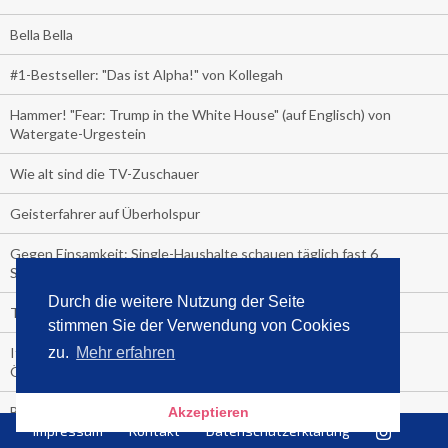
Bella Bella
#1-Bestseller: "Das ist Alpha!" von Kollegah
Hammer! "Fear: Trump in the White House" (auf Englisch) von
Watergate-Urgestein
Wie alt sind die TV-Zuschauer
Geisterfahrer auf Überholspur
Gegen Einsamkeit: Single-Haushalte schauen täglich fast 6
Stunden TV
Durch die weitere Nutzung der Seite
TV-Quote:
stimmen Sie der Verwendung von Cookies
Italienisches Kochbuch schießt auf Nummer 1 in Deutschland,
zu.
Mehr erfahren
Österreich und Schweiz
Blick in die Garage der TV-Dauerglotzer
Akzeptieren
Impressum
Kontakt
Datenschutzerklärung