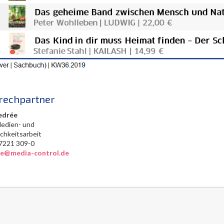
rechpartner
edrée
Medien- und
ichkeitsarbeit
0) 7221 309-0
ree@media-control.de