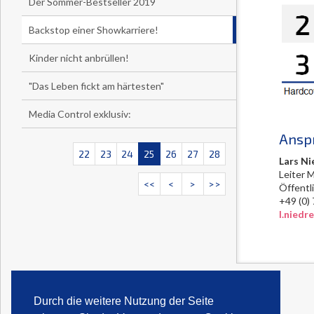
Der Sommer-Bestseller 2019
Backstop einer Showkarriere!
Kinder nicht anbrüllen!
"Das Leben fickt am härtesten"
Media Control exklusiv:
Ansp
22
23
24
25
26
27
28
Lars Ni
Leiter 
<<
<
>
>>
Öffentl
+49 (
l.nied
Durch die weitere Nutzung der Seite