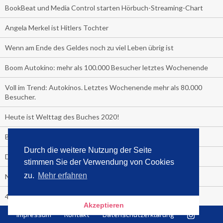
BookBeat und Media Control starten Hörbuch-Streaming-Chart
Angela Merkel ist Hitlers Tochter
Wenn am Ende des Geldes noch zu viel Leben übrig ist
Boom Autokino: mehr als 100.000 Besucher letztes Wochenende
Voll im Trend: Autokinos. Letztes Wochenende mehr als 80.000
Besucher.
Heute ist Welttag des Buches 2020!
Bestseller im Lockdown
Durch die weitere Nutzung der Seite
Das unglaubliche Hochbeet
stimmen Sie der Verwendung von Cookies
zu.
Mehr erfahren
Nr. 1 Gesundheit ist das Corona-Handbuch
4 Wochen Fastenzeit!
Akzeptieren
Impressum
Kontakt
Datenschutzerklärung
Sensationell: "Der ewige Faschismus"