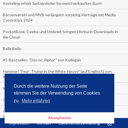
Kerkeling erhält Spitzenfeder für meistverkauftes Buch
Börsenverein und MVB verlängern vorzeitig Verträge mit Media
Control bis 2024
PocketBook, Ceebo und Umbreit bringen Hörbuch-Downloads in
die Cloud
Bella Bella
#1-Bestseller: "Das ist Alpha!" von Kollegah
Hammer! "Fear: Trump in the White House" (auf Englisch) von
Watergate-Urgestein
Durch die weitere Nutzung der Seite
Wie alt sind die TV-Zuschauer
stimmen Sie der Verwendung von Cookies
Geisterfahrer auf Überholspur
zu.
Mehr erfahren
Gegen Einsamkeit: Single-Haushalte schauen täglich fast 6
Stunden TV
Akzeptieren
Impressum
Kontakt
Datenschutzerklärung
TV-Quote: