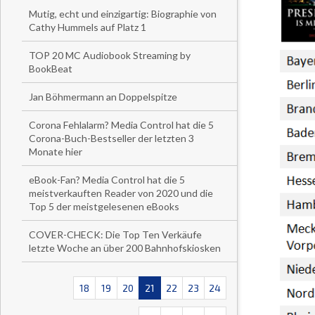
Mutig, echt und einzigartig: Biographie von
Cathy Hummels auf Platz 1
TOP 20 MC Audiobook Streaming by
BookBeat
Jan Böhmermann an Doppelspitze
Corona Fehlalarm? Media Control hat die 5
Corona-Buch-Bestseller der letzten 3
Monate hier
eBook-Fan? Media Control hat die 5
meistverkauften Reader von 2020 und die
Top 5 der meistgelesenen eBooks
COVER-CHECK: Die Top Ten Verkäufe
letzte Woche an über 200 Bahnhofskiosken
18
19
20
21
22
23
24