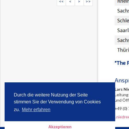
<<
<
>
>>
"The P
Ansp
Lars Ni
Leitung
Durch die weitere Nutzung der Seite
und Öff
stimmen Sie der Verwendung von Cookies
+49 (0)
zu.
Mehr erfahren
l.niedr
Akzeptieren