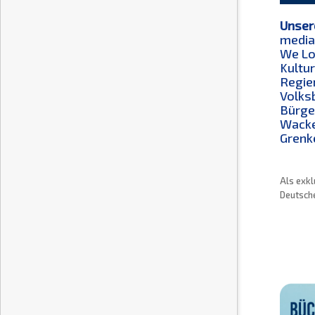
Unser
media
We Lo
Kultu
Regie
Volks
Bürge
Wacke
Grenk
Als exkl
Deutsche