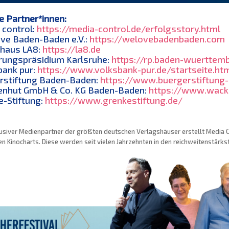
e Partner*innen:
 control:
https://media-control.de/erfolgsstory.html
ve Baden-Baden e.V.:
https://welovebadenbaden.com
rhaus LA8:
https://la8.de
rungspräsidium Karlsruhe:
https://rp.baden-wuerttemb
bank pur:
https://www.volksbank-pur.de/startseite.ht
rstiftung Baden-Baden:
https://www.buergerstiftung
nhut GmbH & Co. KG Baden-Baden:
https://www.wack
e-Stiftung:
https://www.grenkestiftung.de/
usiver Medienpartner der größten deutschen Verlagshäuser erstellt Media Con
n Kinocharts. Diese werden seit vielen Jahrzehnten in den reichweitenstärk