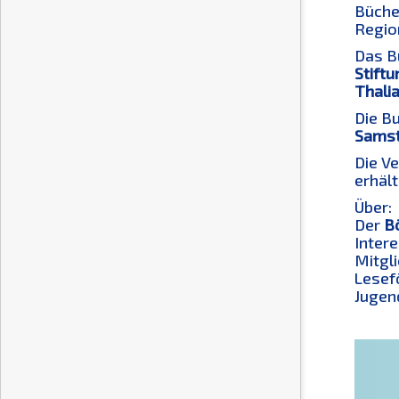
Bücher
Region
Das B
Stiftu
Thali
Die B
Samsta
Die V
erhält
Über:
Der
B
Inter
Mitgli
Lesef
Jugen