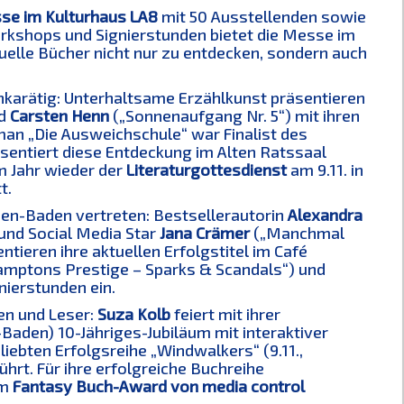
e im Kulturhaus LA8
mit 50 Ausstellenden sowie
rkshops und Signierstunden bietet die Messe im
tuelle Bücher nicht nur zu entdecken, sondern auch
hkarätig: Unterhaltsame Erzählkunst präsentieren
nd
Carsten Henn
(„Sonnenaufgang Nr. 5“) mit ihren
an „Die Ausweichschule“ war Finalist des
sentiert diese Entdeckung im Alten Ratssaal
m Jahr wieder der
Literaturgottesdienst
am 9.11. in
t.
den-Baden vertreten: Bestsellerautorin
Alexandra
 und Social Media Star
Jana Crämer
(„Manchmal
tieren ihre aktuellen Erfolgstitel im Café
mptons Prestige – Sparks & Scandals“) und
nierstunden ein.
en und Leser:
Suza Kolb
feiert mit ihrer
-Baden) 10-Jähriges-Jubiläum mit interaktiver
liebten Erfolgsreihe „Windwalkers“ (9.11.,
rt. Für ihre erfolgreiche Buchreihe
em
Fantasy Buch-Award von media control