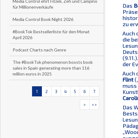
Media Control ehrt Fitzek, Zeh und Campino
Das
B
für Millionenverkäufe
Präse
histor
Media Control Book Night 2026
zu er
#BookTok Bestsellerliste für den Monat
Auch 
April 2026
die b
Lesun
Podcast Charts nach Genre
Deuts
(9.11.
The #BookTok phenomenon boosts book
der E
sales in Spain generating more than 116
Auch 
million euros in 2025
Flint
(
muss m
Kunst
1
2
3
4
5
6
7
Carol
>
>>
Das W
Bestse
Lesun
Pädag
„Wood