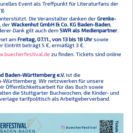
turelles Event als Treffpunkt für Literaturfans der
rg.
nterstützt. Die Veranstalter danken der
Grenke-
, der
Wackenhut GmbH & Co. KG Baden-Baden
,
derer Dank gilt auch dem
SWR als Medienpartner
.
fnet am
Freitag, 07.11., von 13 bis 18 Uhr
sowie
er Eintritt beträgt 5 €, ermäßigt 3 €.
.buecherfestival.de
zu finden. Tickets sind online
d Baden-Württemberg e.V.
ist die
n-Württemberg. Wir netzwerken für unsere
r Öffentlichkeitsarbeit für das Buch sowie
en die Stuttgarter Buchwochen, die Kinder- und
rlage tarifpolitisch als Arbeitgeberverband.