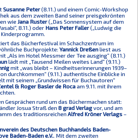
t
Susanne Peter
(8.11.) und einem Comic-Workshop
iothek aus dem zweiten Band seiner preisgekrönten
ren wie
Jana Ruster
(„Das Sonnensystem auf dem
sabi“, 8.11.) oder
Hans Peter Faller
(„Ludwig die
 Kinderprogramm.
iert das Bücherfestival im Schachzentrum im
wöhnliche Buchprojekte:
Yannick Dreßen
liest aus
it „Als im Hotel Messmer der Tee ausging“ (8.11.)
aun
lädt mit „Tausend Meilen weites Land“ (9.11.)
nnig
mit „was bleibt – Kindheitserinnerungen 1939–
on durchkommen“ (9.11.) authentische Einblicke in
lt mit seinem „Grundwissen für Buchautoren“
Zentel & Roger Basler de Roca
am 9.11. mit ihrem
uchten.
den Gesprächen rund um das Büchermachen statt:
händler Josua Straß den
8 grad Verlag
vor, und am
ramm des traditionsreichen
Alfred Kröner Verlags
–
nverein des Deutschen Buchhandels Baden-
ove Baden-Baden e.V.
. Mit dem zweiten