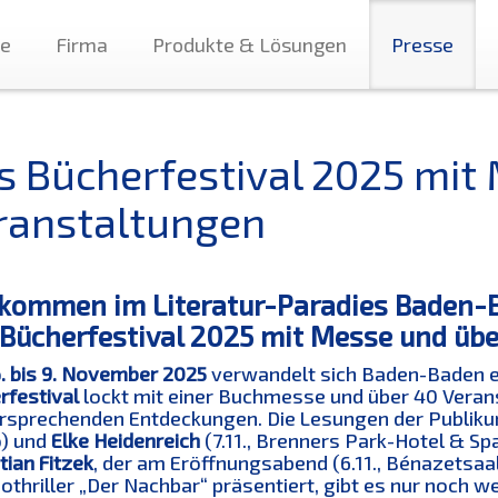
te
Firma
Produkte & Lösungen
Presse
s Bücherfestival 2025 mit
ranstaltungen
kommen im Literatur-Paradies Baden-
Bücherfestival 2025 mit Messe und üb
. bis 9. November 2025
verwandelt sich Baden-Baden ern
rfestival
lockt mit einer Buchmesse und über 40 Veran
ersprechenden Entdeckungen. Die Lesungen der Publiku
o) und
Elke Heidenreich
(7.11., Brenners Park-Hotel & Sp
ian Fitzek
, der am Eröffnungsabend (6.11., Bénazetsaa
thriller „Der Nachbar“ präsentiert, gibt es nur noch w