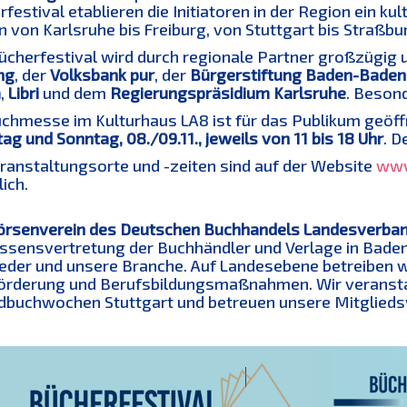
festival etablieren die Initiatoren in der Region ein kul
 von Karlsruhe bis Freiburg, von Stuttgart bis Straßbu
ücherfestival wird durch regionale Partner großzügig u
ng
, der
Volksbank pur
, der
Bürgerstiftung Baden-Baden
a
,
Libri
und dem
Regierungspräsidium Karlsruhe
. Beson
uchmesse im Kulturhaus LA8 ist für das Publikum geöf
g und Sonntag, 08./09.11., jeweils von 11 bis 18 Uhr
. D
eranstaltungsorte und -zeiten sind auf der Website
www
lich.
örsenverein des Deutschen Buchhandels Landesverban
essensvertretung der Buchhändler und Verlage in Bade
eder und unsere Branche. Auf Landesebene betreiben wi
örderung und Berufsbildungsmaßnahmen. Wir veranstalt
dbuchwochen Stuttgart und betreuen unsere Mitgliedsve