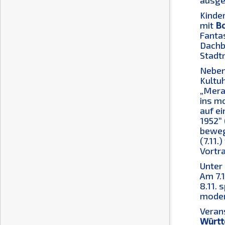
ausge
Kinde
mit
Bo
Fanta
Dachbo
Stadt
Neben
Kultu
„Merav
ins m
auf ei
1952“ 
beweg
(7.11
Vortra
Unter
Am 7.1
8.11.
moder
Veran
Württ