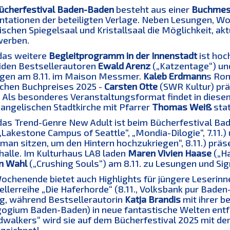
ücherfestival Baden-Baden
besteht aus einer
Buchmess
ntationen der beteiligten Verlage. Neben Lesungen, Wo
ischen Spiegelsaal und Kristallsaal die Möglichkeit, ak
werben.
das weitere
Begleitprogramm in der Innenstadt
ist hoc
eiden Bestsellerautoren
Ewald Arenz
(„Katzentage“) u
gen am 8.11. im Maison Messmer.
Kaleb Erdmann
s Rom
chen Buchpreises 2025 -
Carsten Otte
(SWR Kultur) prä
). Als besonderes Veranstaltungsformat findet in diese
vangelischen Stadtkirche mit Pfarrer
Thomas Weiß
stat
das Trend-Genre New Adult ist beim Bücherfestival Ba
„Lakestone Campus of Seattle“, „Mondia-Dilogie“, 7.11.)
an sitzen, um den Hintern hochzukriegen“, 8.11.) präsen
halle. Im Kulturhaus LA8 laden
Maren Vivien Haase
(„Ha
in Wahl
(„Crushing Souls“) am 8.11. zu Lesungen und Sig
ochenende bietet auch Highlights für jüngere Leserinn
llerreihe „Die Haferhorde“ (8.11., Volksbank pur Baden
g, während Bestsellerautorin
Katja Brandis
mit ihrer be
ogium Baden-Baden) in neue fantastische Welten entfüh
walkers“ wird sie auf dem Bücherfestival 2025 mit d