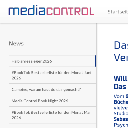
Startsei
Da
News
Ve
Halbjahressieger 2026
#BookTok Bestsellerliste für den Monat Juni
Will
2026
Das 
Campino, warum hast du das gemacht?
Vom
6
Media Control Book Night 2026
Büche
vielv
#BookTok Bestsellerliste für den Monat Mai
Studi
2026
Sebast
Psycho