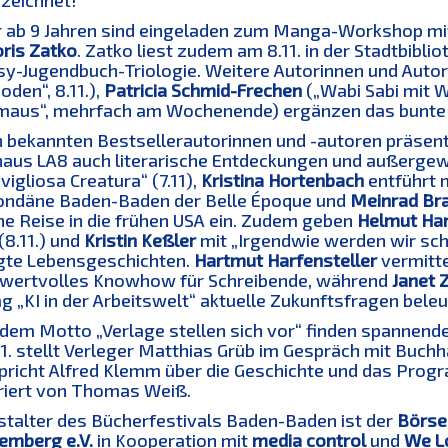
zeichnet!
r ab 9 Jahren sind eingeladen zum Manga-Workshop mi
ris Zatko
. Zatko liest zudem am 8.11. in der Stadtbibl
sy-Jugendbuch-Triologie. Weitere Autorinnen und Auto
den“, 8.11.),
Patricia Schmid-Frechen
(„Wabi Sabi mit Wa
maus“, mehrfach am Wochenende) ergänzen das bunte
 bekannten Bestsellerautorinnen und -autoren präsent
haus LA8 auch literarische Entdeckungen und außerge
igliosa Creatura“ (7.11),
Kristina Hortenbach
entführt m
ondäne Baden-Baden der Belle Époque und
Meinrad Br
ne Reise in die frühen USA ein. Zudem geben
Helmut Ha
(8.11.) und
Kristin Keßler
mit „Irgendwie werden wir sch
te Lebensgeschichten.
Hartmut Harfensteller
vermitte
.) wertvolles Knowhow für Schreibende, während
Janet 
g „KI in der Arbeitswelt“ aktuelle Zukunftsfragen bele
 dem Motto „Verlage stellen sich vor“ finden spannen
1. stellt Verleger Matthias Grüb im Gespräch mit Buch
 spricht Alfred Klemm über die Geschichte und das Prog
iert von Thomas Weiß.
stalter des Bücherfestivals Baden-Baden ist der
Börse
emberg e.V.
in Kooperation mit
media control
und
We L