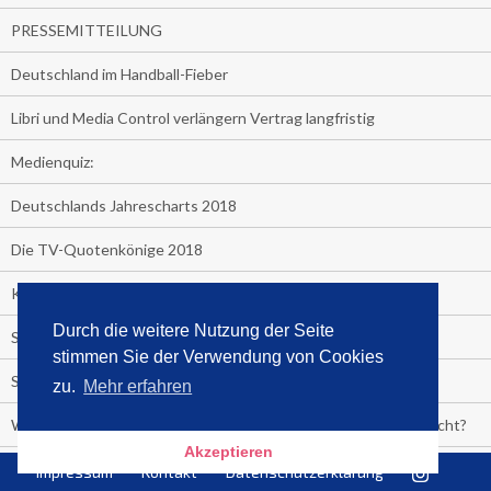
PRESSEMITTEILUNG
Deutschland im Handball-Fieber
Libri und Media Control verlängern Vertrag langfristig
Medienquiz:
Deutschlands Jahrescharts 2018
Die TV-Quotenkönige 2018
KNV und Media Control verlängern vorzeitig Zusammenarbeit
Durch die weitere Nutzung der Seite
STRENG VERTRAULICH
stimmen Sie der Verwendung von Cookies
Streaming verändert TV?
zu.
Mehr erfahren
Welcher TV-Sender hat seine Marktanteile seit 2013 vervierfacht?
Akzeptieren
Michelle for President!
Impressum
Kontakt
Datenschutzerklärung