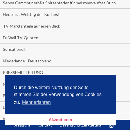
Senna Gammour erhält Spitzenfeder für meistverkauftes Buch
Heute ist Welttag des Buches!
TV-Marktanteile auf einen Blick
Fußball TV-Quoten:
Sensationell!
Niederlande - Deutschland:
PRESSEMITTEILUNG
Media Control eBook-Panel
Durch die weitere Nutzung der Seite
stimmen Sie der Verwendung von Cookies
BIATHLON-WM im TV
zu.
Mehr erfahren
Lagerfelds N°5
Wer schaut täglich fast sieben Stunden Fernsehen?
Akzeptieren
Impressum
Kontakt
Datenschutzerklärung