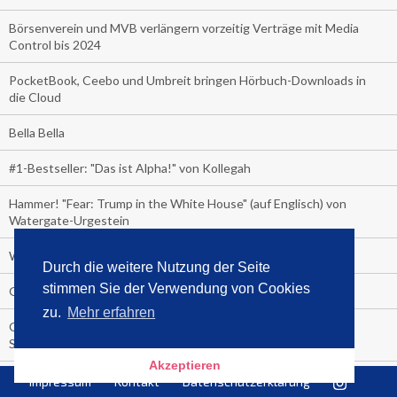
Börsenverein und MVB verlängern vorzeitig Verträge mit Media
Control bis 2024
PocketBook, Ceebo und Umbreit bringen Hörbuch-Downloads in
die Cloud
Bella Bella
#1-Bestseller: "Das ist Alpha!" von Kollegah
Hammer! "Fear: Trump in the White House" (auf Englisch) von
Watergate-Urgestein
Wie alt sind die TV-Zuschauer
Durch die weitere Nutzung der Seite
stimmen Sie der Verwendung von Cookies
Geisterfahrer auf Überholspur
zu.
Mehr erfahren
Gegen Einsamkeit: Single-Haushalte schauen täglich fast 6
Stunden TV
Akzeptieren
TV-Quote:
Impressum
Kontakt
Datenschutzerklärung