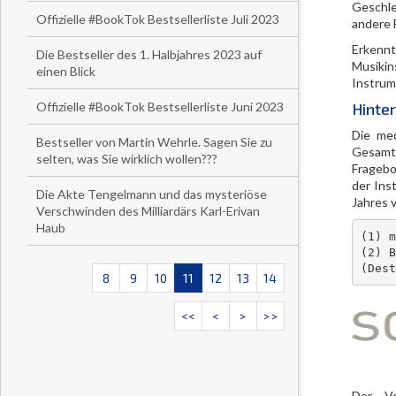
Geschle
Offizielle #BookTok Bestsellerliste Juli 2023
andere 
Erkennt
Die Bestseller des 1. Halbjahres 2023 auf
Musikin
einen Blick
Instrum
Offizielle #BookTok Bestsellerliste Juni 2023
Hinte
Die med
Bestseller von Martin Wehrle. Sagen Sie zu
Gesamtb
selten, was Sie wirklich wollen???
Fragebo
der Ins
Die Akte Tengelmann und das mysteriöse
Jahres v
Verschwinden des Milliardärs Karl-Erivan
Haub
(1) m
(2) B
(Dest
8
9
10
11
12
13
14
<<
<
>
>>
Der Ve