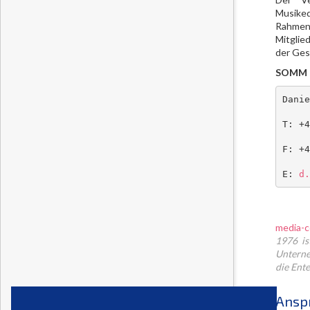
Musikeq
Rahmenb
Mitglie
der Gese
SOMM e
Danie
T: +4
F: +4
E: 
d.
media-c
1976 is
Unterne
die Ent
Ansp