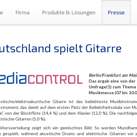
te
Firma
Produkte & Lösungen
Presse
utschland spielt Gitarre
Berlin/Frankfurt am Mai
Das ergab eine von de
Umfrage(1) zum Thema M
Musikmesse (07 bis 10.0
stische/elektroakustische Gitarre ist das beliebteste Musikinstr
nstrument, das damit auf dem ersten Platz der Beliebtheitsskala von Mu
e", von der Blockflöte (14,4 %) und dem Klavier (12,0 %). Die nachfol
trische Gitarren (5,0 %).
Altersverteilung zeigt sich ein gemischtes Bild: So werden Mundhar
n gespielt, während akustische Drums und elektrische Gitarren vor 