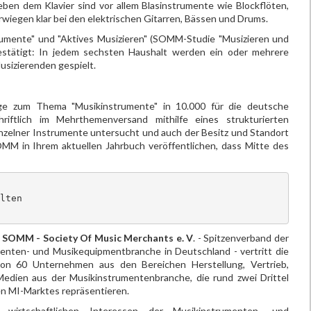
eben dem Klavier sind vor allem Blasinstrumente wie Blockflöten,
wiegen klar bei den elektrischen Gitarren, Bässen und Drums.
mente" und "Aktives Musizieren" (SOMM-Studie "Musizieren und
estätigt: In jedem sechsten Haushalt werden ein oder mehrere
sizierenden gespielt.
ge zum Thema "Musikinstrumente" in 10.000 für die deutsche
iftlich im Mehrthemenversand mithilfe eines strukturierten
nzelner Instrumente untersucht und auch der Besitz und Standort
OMM in Ihrem aktuellen Jahrbuch veröffentlichen, dass Mitte des
lten 

 SOMM - Society Of Music Merchants e. V
. - Spitzenverband der
enten- und Musikequipmentbranche in Deutschland - vertritt die
von 60 Unternehmen aus den Bereichen Herstellung, Vertrieb,
edien aus der Musikinstrumentenbranche, die rund zwei Drittel
n MI-Marktes repräsentieren.
 wirtschaftlichen Interessen der Musikinstrumenten- und