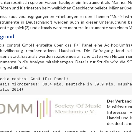
chterspezifisch spielen Frauen häufiger ein Instrument als Männer. N
Flöten und Klarinetten beim weiblichen Geschlecht beliebt. Männer über
nisse aus vorausgegangenen Erhebungen zu den Themen "Musikinstru
strumente in Deutschland") werden auch in dieser Untersuchung b
ente gespielt(2) und oftmals werden mehrere Instrumente von einem Mu
rgrund
ia control GmbH erstellte über das F+i Panel eine Ad-hoc-Umfra
evölkerung repräsentativen Haushalten. Die Befragung fand schr
gens statt. Erstmals wurden soziodemografische Daten von Nutzern ei
trumente in die Analyse miteinbezogen. Details zur Studie wird die S
orgestellt wird.
edia control GmbH (F+i Panel) 

asis Mikrozensus: 80,4 Mio. Deutsche in 39,9 Mio. Hausha
atis 2014)
Der Verband
Musikinstrum
Interessen 
Handel und M
des deutsche
rband vertritt national und europaweit die kulturellen und