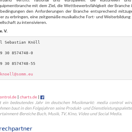
uipmentbranche mit dem Ziel, die Wettbewerbsfähigkeit der Branche in 
edingungen den Anforderungen der Branche entsprechend mitzugest
der zu erbringen, eine zeitgemäße musikalische Fort- und Weiterbildung
llschaft zu intensivieren.
. V.
l Sebastian Knöll
9 30 8574748-0
9 30 8574748-55
knoell@somm.eu
ontrol.de
|
charts.de
|
t ein bedeutendes Jahr im deutschen Musikmarkt: media control wird
hmen baut in den Folgejahren seine Produkt- und Dienstleistungspalette 
ertainment-Bereiche Buch, Musik, TV, Kino, Video und Social Media.
rechpartner