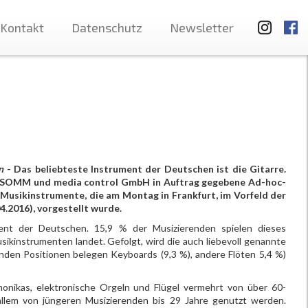
Kontakt
Datenschutz
Newsletter
n
- Das beliebteste Instrument der Deutschen ist die Gitarre.
r SOMM und media control GmbH in Auftrag gegebene Ad-hoc-
usikinstrumente, die am Montag in Frankfurt, im Vorfeld der
4.2016), vorgestellt wurde.
ument der Deutschen. 15,9 % der Musizierenden spielen dieses
sikinstrumenten landet. Gefolgt, wird die auch liebevoll genannte
genden Positionen belegen Keyboards (9,3 %), andere Flöten 5,4 %)
monikas, elektronische Orgeln und Flügel vermehrt von über 60-
allem von jüngeren Musizierenden bis 29 Jahre genutzt werden.