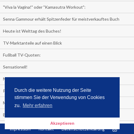
"Viva la Vagina!" oder "Kamasutra Workout":
Senna Gammour erhält Spitzenfeder für meistverkauftes Buch
Heute ist Welttag des Buches!
TV-Marktanteile auf einen Blick
Fußball TV-Quoten:
Sensationell!
Niederlande - Deutschland:
Durch die weitere Nutzung der Seite
PRESSEMITTEILUNG
stimmen Sie der Verwendung von Cookies
Media Control eBook-Panel
zu.
Mehr erfahren
BIATHLON-WM im TV
Akzeptieren
Lagerfelds N°5
Impressum
Kontakt
Datenschutzerklärung