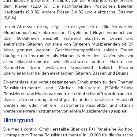
auch liebevoll genannte "Klampfe", von der Blockflöte (14,4 %) und
dem Klavier (12,0 %). Die nachfolgenden Positionen belegen
Keyboards (9,3 %), andere Flöten 5,4 %) und elektrische Gitarren
(5,0 %).
In der Altersverteilung zeigt sich ein gemischtes Bild: So werden
Mundharmonikas, elektronische Orgeln und Flügel vermehrt von
über 60-Jährigen gespielt, während akustische Drums und
elektrische Gitarren vor allem von jüngeren Musizierenden bis 29
Jahre genutzt werden. Geschlechterspezifisch spielen Frauen
häufiger ein Instrument als Männer. Neben dem Klavier sind vor
allem Blasinstrumente wie Blockflöten, andere Flöten und
Klarinetten beim weiblichen Geschlecht beliebt. Männer
überwiegen klar bei den elektrischen Gitarren, Bässen und Drums.
Erkenntnisse aus vorausgegangenen Erhebungen zu den Themen
"Musikinstrumente" und "Aktives Musizieren" (SOMM-Studie
"Musizieren und Musikinstrumente in Deutschland") werden auch in
dieser Untersuchung bestätigt: In jedem sechsten Haushalt
werden ein oder mehrere Instrumente gespielt(2) und oftmals
werden mehrere Instrumente von einem Musizierenden gespielt.
Hintergrund
Die media control GmbH erstellte über das F+i Panel eine Ad-hoc-
Umfrage zum Thema "Musikinstrumente" in 10.000 für die deutsche