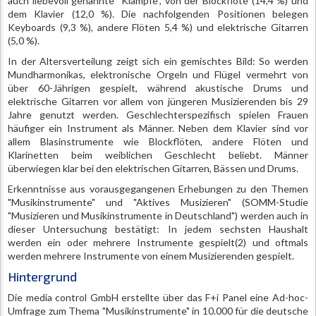
auch liebevoll genannte "Klampfe", von der Blockflöte (14,4 %) und
dem Klavier (12,0 %). Die nachfolgenden Positionen belegen
Keyboards (9,3 %), andere Flöten 5,4 %) und elektrische Gitarren
(5,0 %).
In der Altersverteilung zeigt sich ein gemischtes Bild: So werden
Mundharmonikas, elektronische Orgeln und Flügel vermehrt von
über 60-Jährigen gespielt, während akustische Drums und
elektrische Gitarren vor allem von jüngeren Musizierenden bis 29
Jahre genutzt werden. Geschlechterspezifisch spielen Frauen
häufiger ein Instrument als Männer. Neben dem Klavier sind vor
allem Blasinstrumente wie Blockflöten, andere Flöten und
Klarinetten beim weiblichen Geschlecht beliebt. Männer
überwiegen klar bei den elektrischen Gitarren, Bässen und Drums.
Erkenntnisse aus vorausgegangenen Erhebungen zu den Themen
"Musikinstrumente" und "Aktives Musizieren" (SOMM-Studie
"Musizieren und Musikinstrumente in Deutschland") werden auch in
dieser Untersuchung bestätigt: In jedem sechsten Haushalt
werden ein oder mehrere Instrumente gespielt(2) und oftmals
werden mehrere Instrumente von einem Musizierenden gespielt.
Hintergrund
Die media control GmbH erstellte über das F+i Panel eine Ad-hoc-
Umfrage zum Thema "Musikinstrumente" in 10.000 für die deutsche