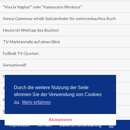
"Viva la Vagina!" oder "Kamasutra Workout":
Senna Gammour erhält Spitzenfeder für meistverkauftes Buch
Heute ist Welttag des Buches!
TV-Marktanteile auf einen Blick
Fußball TV-Quoten:
Sensationell!
Niederlande - Deutschland:
Durch die weitere Nutzung der Seite
PRESSEMITTEILUNG
stimmen Sie der Verwendung von Cookies
Media Control eBook-Panel
zu.
Mehr erfahren
BIATHLON-WM im TV
Akzeptieren
Lagerfelds N°5
Impressum
Kontakt
Datenschutzerklärung