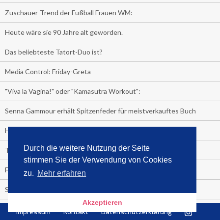
Zuschauer-Trend der Fußball Frauen WM:
Heute wäre sie 90 Jahre alt geworden.
Das beliebteste Tatort-Duo ist?
Media Control: Friday-Greta
"Viva la Vagina!" oder "Kamasutra Workout":
Senna Gammour erhält Spitzenfeder für meistverkauftes Buch
Heute ist Welttag des Buches!
Durch die weitere Nutzung der Seite
TV-Marktanteile auf einen Blick
stimmen Sie der Verwendung von Cookies
Fußball TV-Quoten:
zu.
Mehr erfahren
Sensationell!
Akzeptieren
Niederlande - Deutschland:
Impressum
Kontakt
Datenschutzerklärung