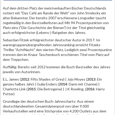
Auf dem dritten Platz der meistverkauften Bücher Deutschlands
notiert mit "Das Café am Rande der Welt" von John Strelecky ein
alter Bekannter. Der bereits 2007 erschienene Longseller taucht
regelmäßig in den Bestsellerlisten auf. Mit 94 Prozentpunkten von
Platz eins ("Die Geschichte der Bienen") ist der Titel gleichzeitig
auch erfolgreichster (Lebens-) Ratgeber des Jahres.
Sebastian Fitzek erfolgreichster deutscher Autor in 2017: Im
warengruppenübergreifenden Jahresranking erreicht Fitzeks
Thriller "AchtNacht" den vierten Platz. Lediglich zwei Prozentpunkte
trennen den im Knaur Taschenbuch erschienen Titel vom Platz auf
dem Treppchen.
Auffällig: Bereits seit 2012 kommen die Buch-Bestseller des Jahres
jeweils von Autorinnen.
E.L. James (
2012
: Fifty Shades of Grey) | Jojo Moyes (
2013
: Ein
ganzes halbes Jahr) | Gulia Enders (
2014
: Darm mit Charme) |
Charlotte Link (
2015
: Die Betrogene) | J.K Rowling, (
2016
: Harry
Potter)
Grundlage der deutschen Buch-Jahrescharts: Aus einem
deutschlandweiten Gesamtdatenpool von über 9.000
Verkaufsstellen wird eine Stichprobe von 4.200 Outlets aus dem