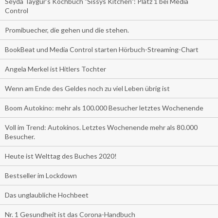
Seyda Taygur's Kochbuch "Sissys Kitchen": Platz 1 bei Media
Control
Promibuecher, die gehen und die stehen.
BookBeat und Media Control starten Hörbuch-Streaming-Chart
Angela Merkel ist Hitlers Tochter
Wenn am Ende des Geldes noch zu viel Leben übrig ist
Boom Autokino: mehr als 100.000 Besucher letztes Wochenende
Voll im Trend: Autokinos. Letztes Wochenende mehr als 80.000
Besucher.
Heute ist Welttag des Buches 2020!
Bestseller im Lockdown
Das unglaubliche Hochbeet
Nr. 1 Gesundheit ist das Corona-Handbuch