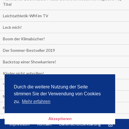
Titel
Leichtathletik-WM im TV
Leck mich!
Boom der Klimabücher!
Der Sommer-Bestseller 2019
Backstop einer Showkarriere!
Kinder nicht anbrüllen!
"Das Leben fickt am härtesten"
Durch die weitere Nutzung der Seite
stimmen Sie der Verwendung von Cookies
Media Control exklusiv:
zu.
Mehr erfahren
Negativzins
Akzeptieren
Heute ist Tag des Malbuchs
Impressum
Kontakt
Datenschutzerklärung