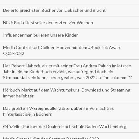
Die erfolgreichsten Bücher von Liebscher und Bracht
NEU: Buch-Bestseller der letzten vier Wochen
Influencer manipulieren unsere Kinder
Media Control kürt Colleen Hoover mit dem #BookTok Award
Q.03/2022
Hat Robert Habeck, als er mit seiner Frau Andrea Paluch im letzten
Jahr in einem Kinderbuch erzählt, wie aufregend doch ein
Stromausfall sein kann, schon geahnt, was 2022 auf ihn zukommt??
Hörbuch-Markt auf dem Wachtumskurs: Download und Streaming
immer beliebter
Das größte TV-Ereignis aller Zeiten, aber ihr Vermächtnis
hinterlässt sie in Büchern
Offizieller Partner der Dualen-Hochschule Baden-Württemberg
Media Control kürt den Sommer-Beststeller 2022