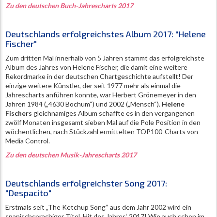
Zu den deutschen Buch-Jahrescharts 2017
Deutschlands erfolgreichstes Album 2017: "Helene
Fischer"
Zum dritten Mal innerhalb von 5 Jahren stammt das erfolgreichste
Album des Jahres von Helene Fischer, die damit eine weitere
Rekordmarke in der deutschen Chartgeschichte aufstellt! Der
einzige weitere Künstler, der seit 1977 mehr als einmal die
Jahrescharts anführen konnte, war Herbert Grönemeyer in den
Jahren 1984 („4630 Bochum“) und 2002 („Mensch“).
Helene
Fischers
gleichnamiges Album schaffte es in den vergangenen
zwölf Monaten insgesamt sieben Mal auf die Pole Position in den
wöchentlichen, nach Stückzahl ermittelten TOP100-Charts von
Media Control.
Zu den deutschen Musik-Jahrescharts 2017
Deutschlands erfolgreichster Song 2017:
"Despacito"
Erstmals seit „The Ketchup Song“ aus dem Jahr 2002 wird ein
spanischsprachiger Titel ‚Hit des Jahres‘ 2017! Wie auch schon im