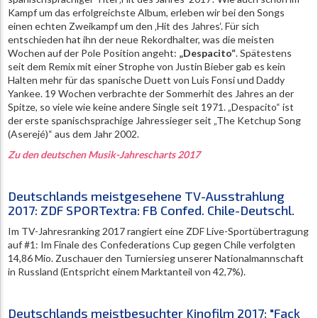
Kampf um das erfolgreichste Album, erleben wir bei den Songs
einen echten Zweikampf um den ‚Hit des Jahres‘. Für sich
entschieden hat ihn der neue Rekordhalter, was die meisten
Wochen auf der Pole Position angeht:
„Despacito“
. Spätestens
seit dem Remix mit einer Strophe von Justin Bieber gab es kein
Halten mehr für das spanische Duett von Luis Fonsi und Daddy
Yankee. 19 Wochen verbrachte der Sommerhit des Jahres an der
Spitze, so viele wie keine andere Single seit 1971. „Despacito“ ist
der erste spanischsprachige Jahressieger seit „The Ketchup Song
(Aserejé)“ aus dem Jahr 2002.
Zu den deutschen Musik-Jahrescharts 2017
Deutschlands meistgesehene TV-Ausstrahlung
2017: ZDF SPORTextra: FB Confed. Chile-Deutschl.
Im TV-Jahresranking 2017 rangiert eine ZDF Live-Sportübertragung
auf #1: Im Finale des Confederations Cup gegen Chile verfolgten
14,86 Mio. Zuschauer den Turniersieg unserer Nationalmannschaft
in Russland (Entspricht einem Marktanteil von 42,7%).
Deutschlands meistbesuchter Kinofilm 2017: "Fack