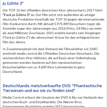
ju Göhte 3"
Die TOP 10 der offiziellen deutschen Kino-Jahrescharts 2017 führt
"Fack ju Göhte 3"
an. Der Film setzt sich außerdem als einzige
deutsche Produktion innerhalb der TOP 10 gegen die internationale
Film-Konkurrenz durch. Mit aktuell 5.975.489 Besuchern toppt die
Komödie sogar den Jahressieger aus 2016 (Pets, 3.8 Mio.) um mehr
als zwei Millionen Zuschauer. 2015 erzielte bereits sein Vorgänger
("Fack ju Göhte 2") die Jahreschart-Krone für den erfolgreichsten
Film des Jahres.
In Zusammenarbeit mit dem Verband der Filmverleiher e.V. (VdF)
ermittelt media control die Offiziellen Deutschen Kinocharts. Die
wöchentlichen Kino-Hitlisten, die auf Basis einer Vollerhebung
gewonnen werden, basieren auf den repräsentativen
Besucherzahlen von ca. 4.600 Kino-Leinwänden in ganz
Deutschland.
Deutschlands meistverkaufte DVD: "Phantastische
Tierwesen und wo sie zu finden sind"
Media Control erfasst die Umsätze der DVD & Blu-ray-Verkäufe des
deutschen Buch- und Einzelhandels. Die Warner Bros.
Entertainment Produktion erzielte 2017 phantastische