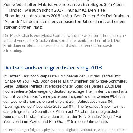
Zum wiederholten Male ist Ed Sheeran zweiter Sieger. Sein Album
"÷" landet - wie auch schon 2017 – nur auf #2. Den Titel
„Shootingstar des Jahres 2018“ trägt Ben Zucker. Sein Debütalbum
"Na und?!" landet in den mengenbasierten Jahrescharts auf einem
starken dritten Platz!
Die Musik Charts von Media Control werden - wie international üblich -
anhand verkaufter Stückzahlen, sprich mengenbasiert ermittelt. Die
Ermittlung erfolgt aus physischen und digitalen Verkäufen sowie
Streaming.
Deutschlands erfolgreichster Song 2018
Im letzten Jahr noch verpasste Ed Sheeran den „Hit des Jahres“ mit
"Shape Of You" (#2). Doch dieses Mal triumphiert der Singer-Songwriter.
Seine
Ballade
Perfect
ist erfolgreichster Song des Jahres 2018! Der
höchstnotierte (überwiegend) deutschsprachige Titel in den Jahrescharts
kommt von Namika. "Je ne parle pas français" war ihr zweiter #1-Hit in
den wöchentlichen Listen und erreicht zum Jahresabschluss #4.
"Lieblingsmensch" beendete 2015 auf #7. "The Greatest Showman" ist
das erfolgreichste Soundtrack-Album auf #9, aber der erfolgreichste
Soundtrack-Hit stammt aus dem 3. Teil der 'Fifty Shades'-Saga: "For
You" von Liam Payne und Rita Ora - #15 in den Jahrescharts.
Die Ermittlung erfolgt aus physischen u. digitalen Verkäufen, Audio- und Video-