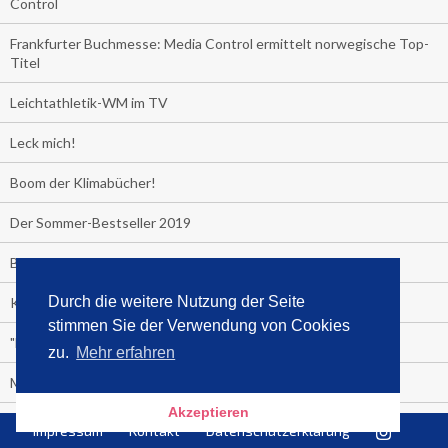
Control
Frankfurter Buchmesse: Media Control ermittelt norwegische Top-
Titel
Leichtathletik-WM im TV
Leck mich!
Boom der Klimabücher!
Der Sommer-Bestseller 2019
Backstop einer Showkarriere!
Durch die weitere Nutzung der Seite
Kinder nicht anbrüllen!
stimmen Sie der Verwendung von Cookies
"Das Leben fickt am härtesten"
zu.
Mehr erfahren
Media Control exklusiv:
Akzeptieren
Negativzins
Impressum
Kontakt
Datenschutzerklärung