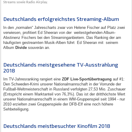
Streams sowie Radio Airplay.
Deutschlands erfolgreichstes Streaming-Album
In den „normalen“ Jahrescharts zwar von Helene Fischer auf Platz zwei
verwiesen, profitiert Ed Sheeran von der
weitestgehenden Album-
Abstinenz Fischers bei den Streaminganbietern. Das Ranking der am
häufigsten gestreamten Musik-Alben führt
Ed Sheeran mit
seinem
Album
Divide
souverän an.
Deutschlands meistgesehene TV-Ausstrahlung
2018
Im TV-Jahresranking rangiert eine
ZDF Live-Sportübertragung
auf #1:
Den Schweden-Krimi unserer Nationalmannschaft in der Vorrunde der
Fußball-Weltmeisterschaft in Russland verfolgten 27,53 Mio. Zuschauer
(Entspricht einem Marktanteil von 76,3%). Das ist der dritthöchste Wert
unserer Nationalmannschafft in einem WM-Gruppenspiel seit 1994 - nur
2010 erzielten zwei Gruppenspiele der DFB-Elf eine noch höhere
Sehbeteiligung.
Deutschlands meistbesuchter Kinofilm 2018