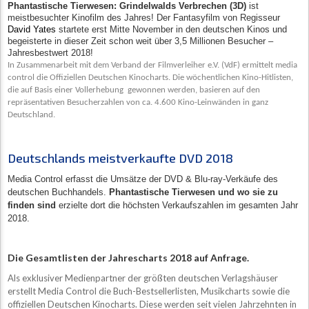
Phantastische Tierwesen: Grindelwalds Verbrechen (3D)
ist
meistbesuchter Kinofilm des Jahres! Der Fantasyfilm von Regisseur
David Yates
startete erst Mitte November in den deutschen Kinos und
begeisterte in dieser Zeit schon weit über 3,5 Millionen Besucher –
Jahresbestwert 2018!
In Zusammenarbeit mit dem Verband der Filmverleiher e.V. (VdF) ermittelt media
control die Offiziellen Deutschen Kinocharts. Die wöchentlichen Kino-Hitlisten,
die auf Basis einer Vollerhebung gewonnen werden, basieren auf den
repräsentativen Besucherzahlen von ca. 4.600 Kino-Leinwänden in ganz
Deutschland.
Deutschlands meistverkaufte DVD 2018
Media Control erfasst die Umsätze der DVD & Blu-ray-Verkäufe des
deutschen Buchhandels.
Phantastische Tierwesen und wo sie zu
finden sind
erzielte dort die höchsten Verkaufszahlen im gesamten Jahr
2018.
Die Gesamtlisten der Jahrescharts 2018 auf Anfrage.
Als exklusiver Medienpartner der größten deutschen Verlagshäuser
erstellt Media Control die Buch-Bestsellerlisten, Musikcharts sowie die
offiziellen Deutschen Kinocharts. Diese werden seit vielen Jahrzehnten in