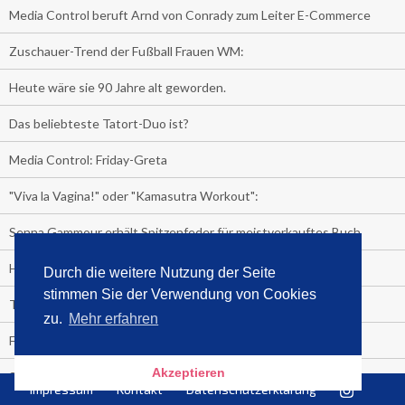
Media Control beruft Arnd von Conrady zum Leiter E-Commerce
Zuschauer-Trend der Fußball Frauen WM:
Heute wäre sie 90 Jahre alt geworden.
Das beliebteste Tatort-Duo ist?
Media Control: Friday-Greta
"Viva la Vagina!" oder "Kamasutra Workout":
Senna Gammour erhält Spitzenfeder für meistverkauftes Buch
Heute ist Welttag des Buches!
Durch die weitere Nutzung der Seite
stimmen Sie der Verwendung von Cookies
TV-Marktanteile auf einen Blick
zu.
Mehr erfahren
Fußball TV-Quoten:
Akzeptieren
Sensationell!
Impressum
Kontakt
Datenschutzerklärung