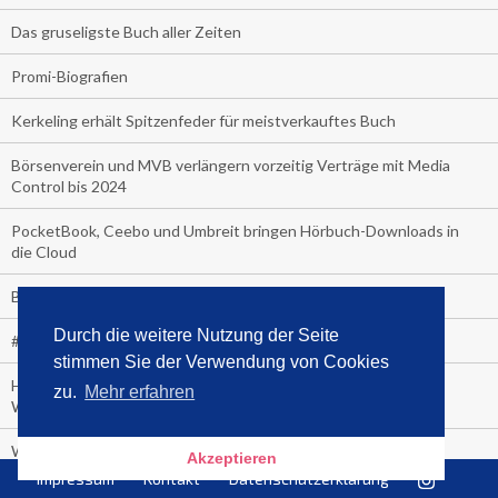
Das gruseligste Buch aller Zeiten
Promi-Biografien
Kerkeling erhält Spitzenfeder für meistverkauftes Buch
Börsenverein und MVB verlängern vorzeitig Verträge mit Media
Control bis 2024
PocketBook, Ceebo und Umbreit bringen Hörbuch-Downloads in
die Cloud
Bella Bella
Durch die weitere Nutzung der Seite
#1-Bestseller: "Das ist Alpha!" von Kollegah
stimmen Sie der Verwendung von Cookies
Hammer! "Fear: Trump in the White House" (auf Englisch) von
zu.
Mehr erfahren
Watergate-Urgestein
Wie alt sind die TV-Zuschauer
Akzeptieren
Impressum
Kontakt
Datenschutzerklärung
Geisterfahrer auf Überholspur