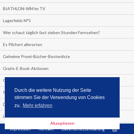
BIATHLON-WM im TV
Lagerfelds N°5
Wer schaut täglich fast sieben Stunden Fernsehen?
Es Pilchert allerorten
Geheime Promi-Bücher-Bestenliste
Gratis-E-Book-Aktionen
Gefahr fürs Dschungelcamp!
Durch die weitere Nutzung der Seite
PRESSEMITTEILUNG
stimmen Sie der Verwendung von Cookies
Deutschland im Handball-Fieber
zu.
Mehr erfahren
Libri und Media Control verlängern Vertrag langfristig
Akzeptieren
Medienquiz:
Impressum
Kontakt
Datenschutzerklärung