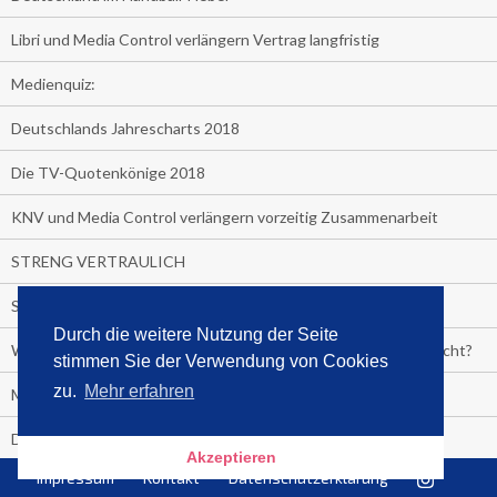
Libri und Media Control verlängern Vertrag langfristig
Medienquiz:
Deutschlands Jahrescharts 2018
Die TV-Quotenkönige 2018
KNV und Media Control verlängern vorzeitig Zusammenarbeit
STRENG VERTRAULICH
Streaming verändert TV?
Durch die weitere Nutzung der Seite
Welcher TV-Sender hat seine Marktanteile seit 2013 vervierfacht?
stimmen Sie der Verwendung von Cookies
zu.
Mehr erfahren
Michelle for President!
Das gruseligste Buch aller Zeiten
Akzeptieren
Impressum
Kontakt
Datenschutzerklärung
Promi-Biografien