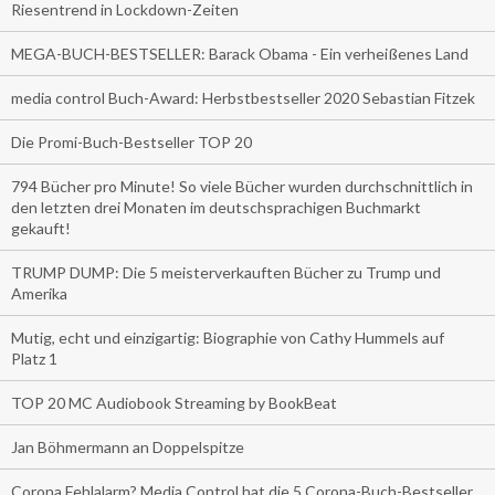
Riesentrend in Lockdown-Zeiten
MEGA-BUCH-BESTSELLER: Barack Obama - Ein verheißenes Land
media control Buch-Award: Herbstbestseller 2020 Sebastian Fitzek
Die Promi-Buch-Bestseller TOP 20
794 Bücher pro Minute! So viele Bücher wurden durchschnittlich in
den letzten drei Monaten im deutschsprachigen Buchmarkt
gekauft!
TRUMP DUMP: Die 5 meisterverkauften Bücher zu Trump und
Amerika
Mutig, echt und einzigartig: Biographie von Cathy Hummels auf
Platz 1
TOP 20 MC Audiobook Streaming by BookBeat
Jan Böhmermann an Doppelspitze
Corona Fehlalarm? Media Control hat die 5 Corona-Buch-Bestseller