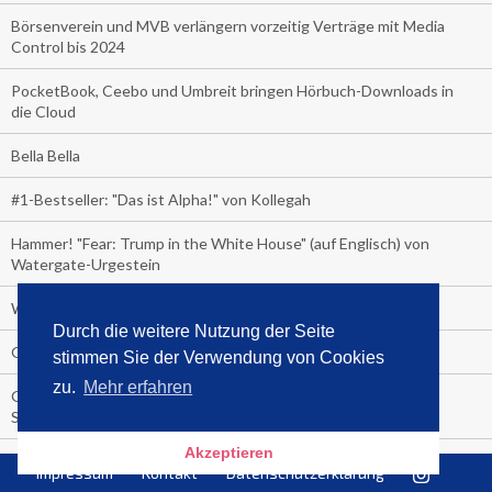
Börsenverein und MVB verlängern vorzeitig Verträge mit Media
Control bis 2024
PocketBook, Ceebo und Umbreit bringen Hörbuch-Downloads in
die Cloud
Bella Bella
#1-Bestseller: "Das ist Alpha!" von Kollegah
Hammer! "Fear: Trump in the White House" (auf Englisch) von
Watergate-Urgestein
Wie alt sind die TV-Zuschauer
Durch die weitere Nutzung der Seite
Geisterfahrer auf Überholspur
stimmen Sie der Verwendung von Cookies
zu.
Mehr erfahren
Gegen Einsamkeit: Single-Haushalte schauen täglich fast 6
Stunden TV
Akzeptieren
TV-Quote:
Impressum
Kontakt
Datenschutzerklärung