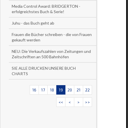
Media Control Award: BRIDGERTON -
erfolgreichstes Buch & Serie!
Juhu - das Buch geht ab
Frauen die Bücher schreiben - die von Frauen
gekauft werden
NEU: Die Verkaufszahlen von Zeitungen und
Zeitschriften an 500 Bahnhöfen
SIE ALLE DRUCKEN UNSERE BUCH
CHARTS
16
17
18
19
20
21
22
<<
<
>
>>