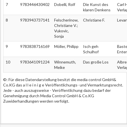
7
9783446430402
Dobelli, Rolf
Die Kunst des
Carl 
klaren Denkens
Verla
8
9783943737141
Felscherinow,
Christiane F.
Levan
Christiane V.;
Vukovic,
Sonja
9
9783838716169
Möller, Philipp
Isch geh
Baste
Schulhof
Ente
10
9783641091224
Winnemuth,
Das große Los
Albre
Meike
Verla
©: Für diese Datendarstellung besitzt die media control GmbH&
Co.KG das a l l e i n i g e Veröffentlichungs- und Vermarktungsrecht.
Jede - auch auszugsweise - Veröffentlichung dazu bedarf der
Genehmigung durch Media Control GmbH & Co.KG
Zuwiderhandlungen werden verfolgt.