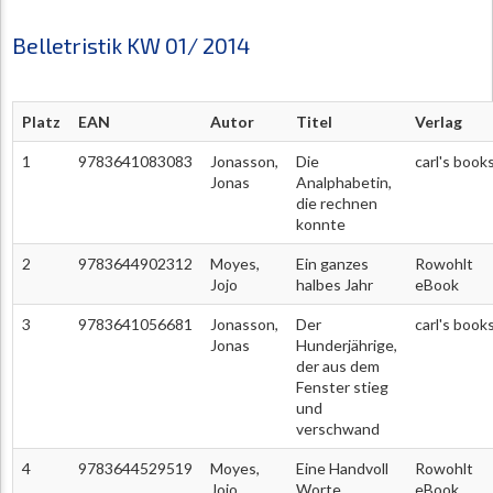
Belletristik KW 01/ 2014
Platz
EAN
Autor
Titel
Verlag
1
9783641083083
Jonasson,
Die
carl's book
Jonas
Analphabetin,
die rechnen
konnte
2
9783644902312
Moyes,
Ein ganzes
Rowohlt
Jojo
halbes Jahr
eBook
3
9783641056681
Jonasson,
Der
carl's book
Jonas
Hunderjährige,
der aus dem
Fenster stieg
und
verschwand
4
9783644529519
Moyes,
Eine Handvoll
Rowohlt
Jojo
Worte
eBook