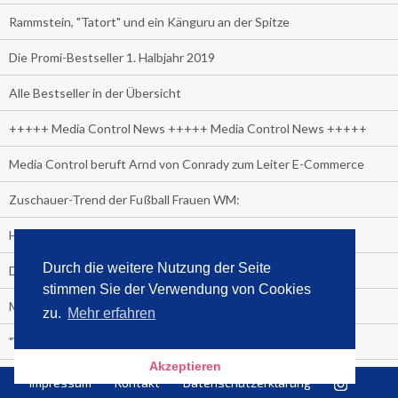
Rammstein, "Tatort" und ein Känguru an der Spitze
Die Promi-Bestseller 1. Halbjahr 2019
Alle Bestseller in der Übersicht
+++++ Media Control News +++++ Media Control News +++++
Media Control beruft Arnd von Conrady zum Leiter E-Commerce
Zuschauer-Trend der Fußball Frauen WM:
Heute wäre sie 90 Jahre alt geworden.
Durch die weitere Nutzung der Seite
Das beliebteste Tatort-Duo ist?
stimmen Sie der Verwendung von Cookies
Media Control: Friday-Greta
zu.
Mehr erfahren
"Viva la Vagina!" oder "Kamasutra Workout":
Akzeptieren
Senna Gammour erhält Spitzenfeder für meistverkauftes Buch
Impressum
Kontakt
Datenschutzerklärung