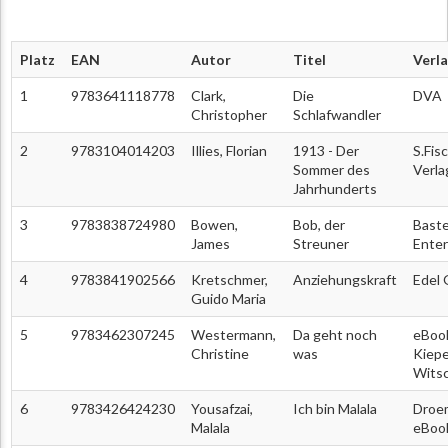
Platz
EAN
Autor
Titel
Verl
1
9783641118778
Clark,
Die
DVA
Christopher
Schlafwandler
2
9783104014203
Illies, Florian
1913 - Der
S.Fis
Sommer des
Verla
Jahrhunderts
3
9783838724980
Bowen,
Bob, der
Baste
James
Streuner
Ente
4
9783841902566
Kretschmer,
Anziehungskraft
Edel
Guido Maria
5
9783462307245
Westermann,
Da geht noch
eBoo
Christine
was
Kiep
Wits
6
9783426424230
Yousafzai,
Ich bin Malala
Droe
Malala
eBoo