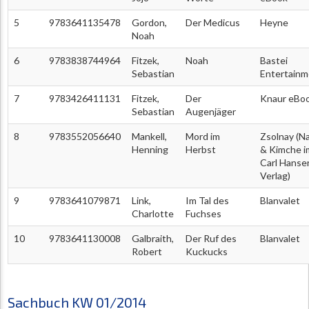
5
9783641135478
Gordon,
Der Medicus
Heyne
Noah
6
9783838744964
Fitzek,
Noah
Bastei
Sebastian
Entertainm
7
9783426411131
Fitzek,
Der
Knaur eBo
Sebastian
Augenjäger
8
9783552056640
Mankell,
Mord im
Zsolnay (N
Henning
Herbst
& Kimche i
Carl Hanse
Verlag)
9
9783641079871
Link,
Im Tal des
Blanvalet
Charlotte
Fuchses
10
9783641130008
Galbraith,
Der Ruf des
Blanvalet
Robert
Kuckucks
Sachbuch KW 01/2014