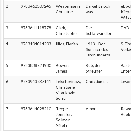
2
9783462307245
Westermann,
Da geht noch
eBoo
Christine
was
Kiep
Wits
3
9783641118778
Clark,
Die
DVA
Christopher
Schlafwandler
4
9783104014203
Illies, Florian
1913 - Der
S. Fi
Sommer des
Verla
Jahrhunderts
5
9783838724980
Bowen,
Bob, der
Baste
James
Streuner
Ente
6
9783943737141
Felscherinow,
Christiane F.
Levan
Christiane
V.;Vukovic,
Sonja
7
9783644028210
Teege,
Amon
Rowoh
Jennifer;
Book
Sellmair,
Nikola