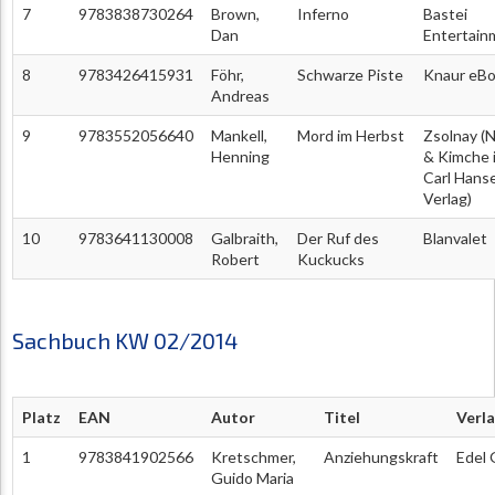
7
9783838730264
Brown,
Inferno
Bastei
Dan
Entertain
8
9783426415931
Föhr,
Schwarze Piste
Knaur eB
Andreas
9
9783552056640
Mankell,
Mord im Herbst
Zsolnay (
Henning
& Kimche 
Carl Hans
Verlag)
10
9783641130008
Galbraith,
Der Ruf des
Blanvalet
Robert
Kuckucks
Sachbuch KW 02/2014
Platz
EAN
Autor
Titel
Verl
1
9783841902566
Kretschmer,
Anziehungskraft
Edel
Guido Maria