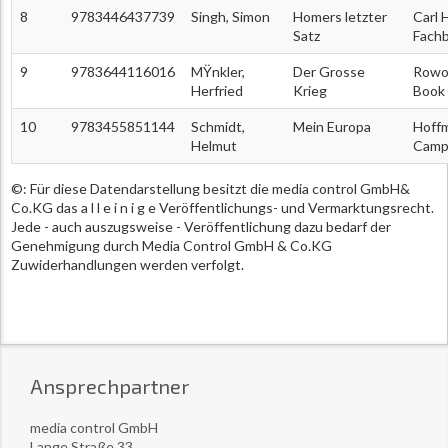
8
9783446437739
Singh, Simon
Homers letzter
Carl 
Satz
Fachb
9
9783644116016
MŸnkler,
Der Grosse
Rowoh
Herfried
Krieg
Book
10
9783455851144
Schmidt,
Mein Europa
Hoff
Helmut
Camp
©: Für diese Datendarstellung besitzt die media control GmbH&
Co.KG das a l l e i n i g e Veröffentlichungs- und Vermarktungsrecht.
Jede - auch auszugsweise - Veröffentlichung dazu bedarf der
Genehmigung durch Media Control GmbH & Co.KG
Zuwiderhandlungen werden verfolgt.
Ansprechpartner
media control GmbH
Lange Straße 33