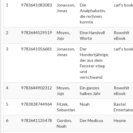
1
9783641083083
Jonasson,
Die
carl's boo
Jonas
Analphabetin,
die rechnen
konnte
2
9783644529519
Moyes,
Eine Handvoll
Rowohlt
Jojo
Worte
eBook
3
9783641056681
Jonasson,
Der
carl's boo
Jonas
Hundertjährige,
der aus dem
Fenster stieg
und
verschwand
4
9783644902312
Moyes,
Ein ganzes
Rowohlt
Jojo
halbes Jahr
eBook
5
9783838744964
Fitzek,
Noah
Bastei
Sebastian
Entertain
6
9783641135478
Gordon,
Der Medicus
Heyne
Noah