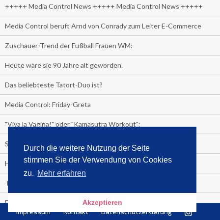
+++++ Media Control News +++++ Media Control News +++++
Media Control beruft Arnd von Conrady zum Leiter E-Commerce
Zuschauer-Trend der Fußball Frauen WM:
Heute wäre sie 90 Jahre alt geworden.
Das beliebteste Tatort-Duo ist?
Media Control: Friday-Greta
"Viva la Vagina!" oder "Kamasutra Workout":
Senna Gammour erhält Spitzenfeder für meistverkauftes Buch
Durch die weitere Nutzung der Seite
stimmen Sie der Verwendung von Cookies
Heute ist Welttag des Buches!
zu.
Mehr erfahren
TV-Marktanteile auf einen Blick
Fußball TV-Quoten:
Akzeptieren
Impressum
Kontakt
Datenschutzerklärung